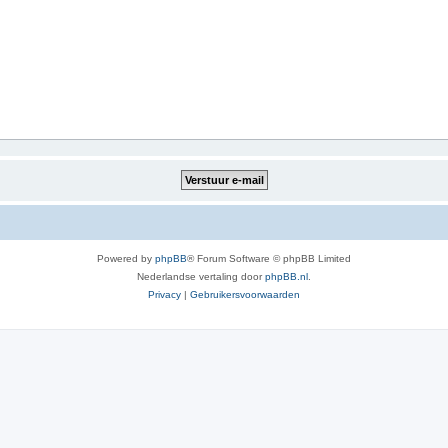
Powered by
phpBB
® Forum Software © phpBB Limited
Nederlandse vertaling door
phpBB.nl
.
Privacy
|
Gebruikersvoorwaarden