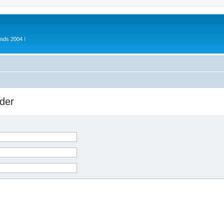
inds 2004 !
der