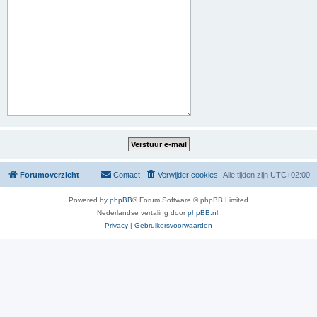
Forumoverzicht
Contact
Verwijder cookies
Alle tijden zijn
UTC+02:00
Powered by
phpBB
® Forum Software © phpBB Limited
Nederlandse vertaling door
phpBB.nl
.
Privacy
|
Gebruikersvoorwaarden