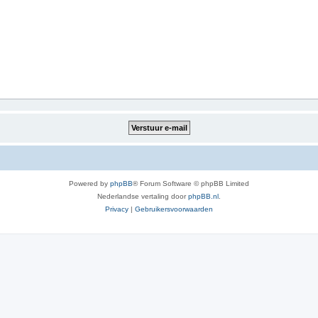
Powered by
phpBB
® Forum Software © phpBB Limited
Nederlandse vertaling door
phpBB.nl
.
Privacy
|
Gebruikersvoorwaarden