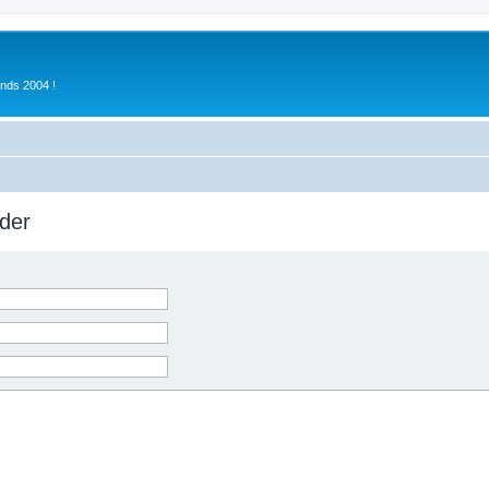
inds 2004 !
der