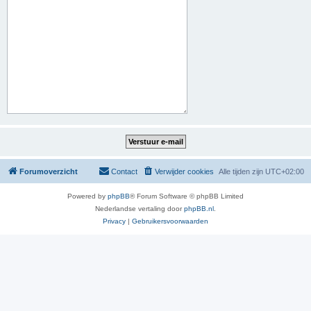
Forumoverzicht
Contact
Verwijder cookies
Alle tijden zijn
UTC+02:00
Powered by
phpBB
® Forum Software © phpBB Limited
Nederlandse vertaling door
phpBB.nl
.
Privacy
|
Gebruikersvoorwaarden