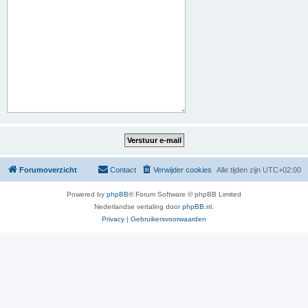
Forumoverzicht
Contact
Verwijder cookies
Alle tijden zijn
UTC+02:00
Powered by
phpBB
® Forum Software © phpBB Limited
Nederlandse vertaling door
phpBB.nl
.
Privacy
|
Gebruikersvoorwaarden