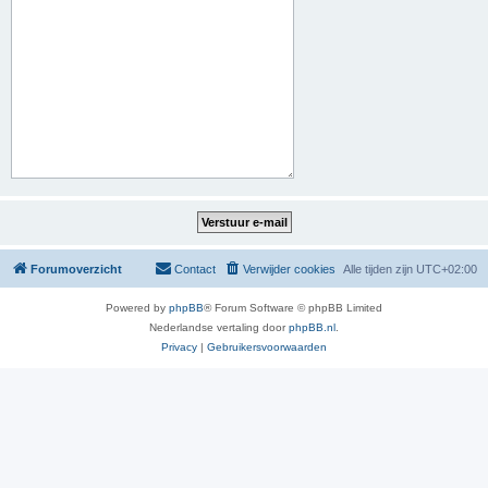
Forumoverzicht
Contact
Verwijder cookies
Alle tijden zijn
UTC+02:00
Powered by
phpBB
® Forum Software © phpBB Limited
Nederlandse vertaling door
phpBB.nl
.
Privacy
|
Gebruikersvoorwaarden