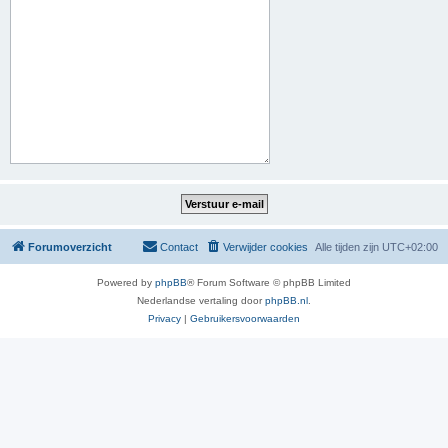
Forumoverzicht
Contact
Verwijder cookies
Alle tijden zijn
UTC+02:00
Powered by
phpBB
® Forum Software © phpBB Limited
Nederlandse vertaling door
phpBB.nl
.
Privacy
|
Gebruikersvoorwaarden