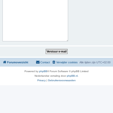
Forumoverzicht
Contact
Verwijder cookies
Alle tijden zijn
UTC+02:00
Powered by
phpBB
® Forum Software © phpBB Limited
Nederlandse vertaling door
phpBB.nl
.
Privacy
|
Gebruikersvoorwaarden