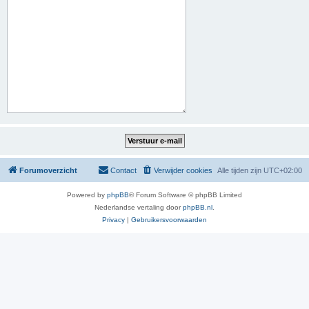
Forumoverzicht
Contact
Verwijder cookies
Alle tijden zijn
UTC+02:00
Powered by
phpBB
® Forum Software © phpBB Limited
Nederlandse vertaling door
phpBB.nl
.
Privacy
|
Gebruikersvoorwaarden