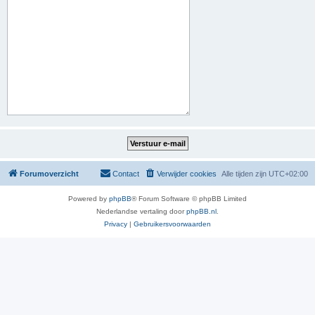
Forumoverzicht
Contact
Verwijder cookies
Alle tijden zijn
UTC+02:00
Powered by
phpBB
® Forum Software © phpBB Limited
Nederlandse vertaling door
phpBB.nl
.
Privacy
|
Gebruikersvoorwaarden