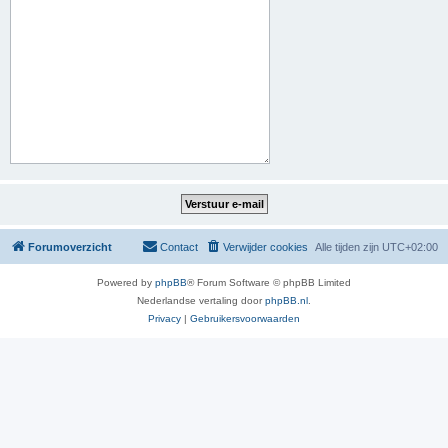
Forumoverzicht
Contact
Verwijder cookies
Alle tijden zijn
UTC+02:00
Powered by
phpBB
® Forum Software © phpBB Limited
Nederlandse vertaling door
phpBB.nl
.
Privacy
|
Gebruikersvoorwaarden