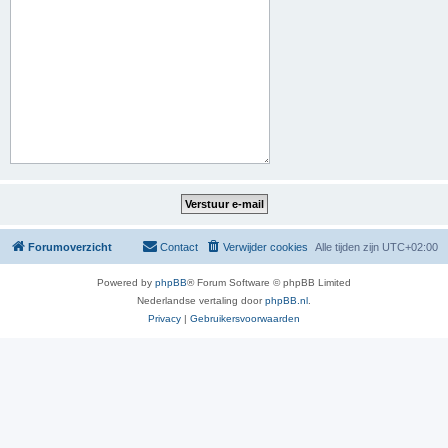
Forumoverzicht
Contact
Verwijder cookies
Alle tijden zijn
UTC+02:00
Powered by
phpBB
® Forum Software © phpBB Limited
Nederlandse vertaling door
phpBB.nl
.
Privacy
|
Gebruikersvoorwaarden