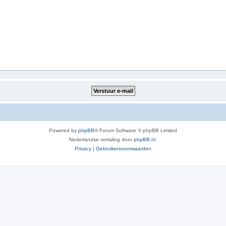
Powered by
phpBB
® Forum Software © phpBB Limited
Nederlandse vertaling door
phpBB.nl
.
Privacy
|
Gebruikersvoorwaarden