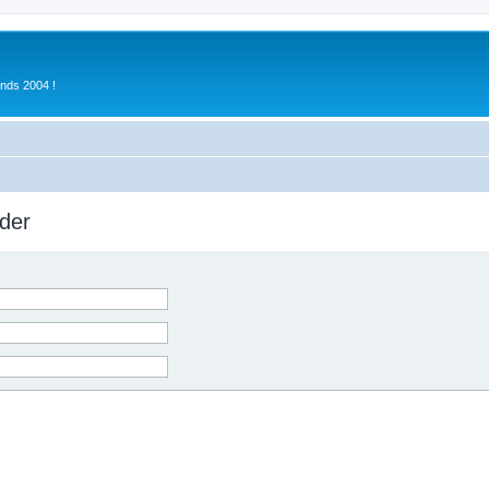
inds 2004 !
der