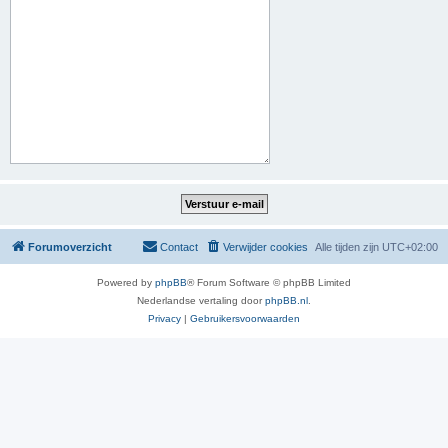
Forumoverzicht
Contact
Verwijder cookies
Alle tijden zijn
UTC+02:00
Powered by
phpBB
® Forum Software © phpBB Limited
Nederlandse vertaling door
phpBB.nl
.
Privacy
|
Gebruikersvoorwaarden