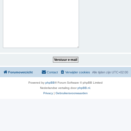
Forumoverzicht
Contact
Verwijder cookies
Alle tijden zijn
UTC+02:00
Powered by
phpBB
® Forum Software © phpBB Limited
Nederlandse vertaling door
phpBB.nl
.
Privacy
|
Gebruikersvoorwaarden