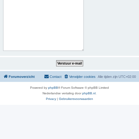
Forumoverzicht
Contact
Verwijder cookies
Alle tijden zijn
UTC+02:00
Powered by
phpBB
® Forum Software © phpBB Limited
Nederlandse vertaling door
phpBB.nl
.
Privacy
|
Gebruikersvoorwaarden