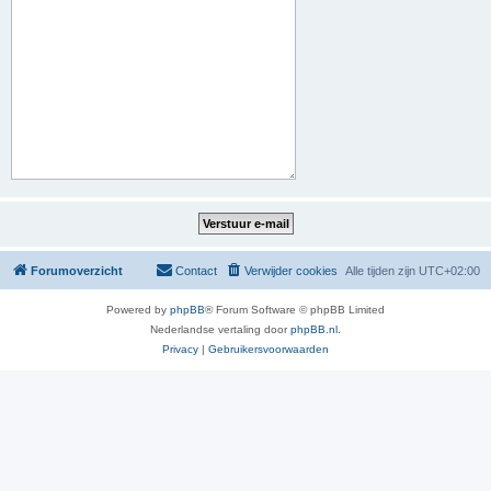
Forumoverzicht
Contact
Verwijder cookies
Alle tijden zijn
UTC+02:00
Powered by
phpBB
® Forum Software © phpBB Limited
Nederlandse vertaling door
phpBB.nl
.
Privacy
|
Gebruikersvoorwaarden