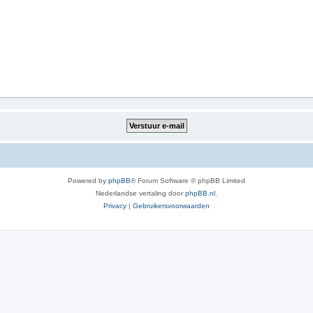
Powered by
phpBB
® Forum Software © phpBB Limited
Nederlandse vertaling door
phpBB.nl
.
Privacy
|
Gebruikersvoorwaarden