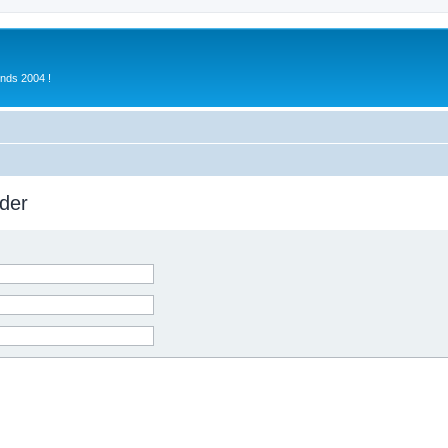
inds 2004 !
der