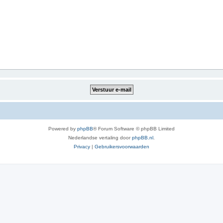
Powered by
phpBB
® Forum Software © phpBB Limited
Nederlandse vertaling door
phpBB.nl
.
Privacy
|
Gebruikersvoorwaarden