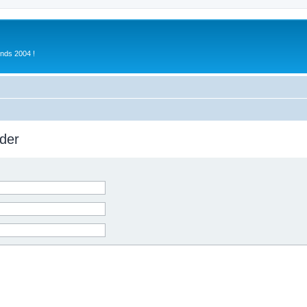
inds 2004 !
der