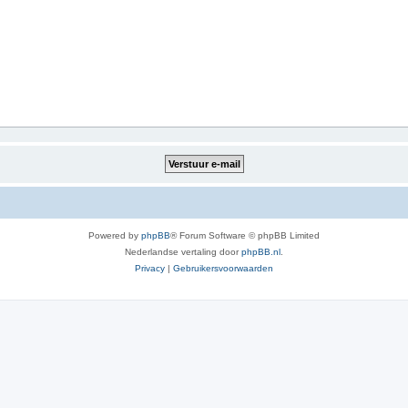
Powered by
phpBB
® Forum Software © phpBB Limited
Nederlandse vertaling door
phpBB.nl
.
Privacy
|
Gebruikersvoorwaarden