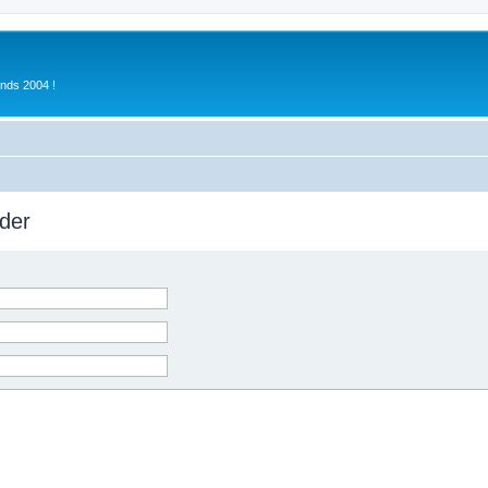
inds 2004 !
der