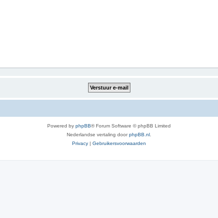
Powered by
phpBB
® Forum Software © phpBB Limited
Nederlandse vertaling door
phpBB.nl
.
Privacy
|
Gebruikersvoorwaarden