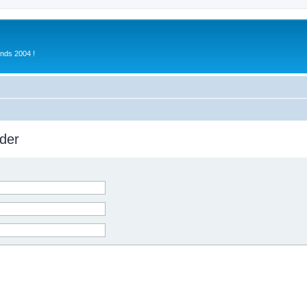
inds 2004 !
der