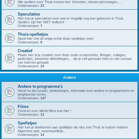
Alle spoilers over Thuis komen hier. Inhouden, nieuwe personages, ...
Onderwerpen:
23
Speculaties
Hier kan je speculeren over wat er mogelijk nog kan gebeuren in Thuis.
Spoilers zijn hier NIET welkom!
Onderwerpen:
7
Thuis-spelletjes
Speel hier met de enige echte thuis-spelletjes mee!
Onderwerpen:
9
Creatief
Plaats hier al je creaties over thuis zoals screenshots, filmpjes, collages,
gedichtjes, bewerkte afbeeldingen,... die je zelf gemaakt hebt en niet zomaar
van Internet gehaald.
Onderwerpen:
19
Andere
Andere tv-programma's
Vanaf nu discussies, bedenkingen, informatie over andere tv-programma's en
langlopende series
Onderwerpen:
147
Films
Zeveren over allerlei films kan hier !
Onderwerpen:
13
Spelletjes
Hier kan je deelnemen aan spelletjes die niks met Thuis te maken hebben.
Algemene quiz, woordspelletje,..
Onderwerpen:
14