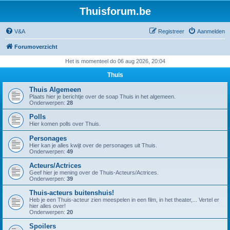
Thuisforum.be
V&A
Registreer
Aanmelden
Forumoverzicht
Het is momenteel do 06 aug 2026, 20:04
Thuis
Thuis Algemeen
Plaats hier je berichtje over de soap Thuis in het algemeen.
Onderwerpen:
28
Polls
Hier komen polls over Thuis.
Personages
Hier kan je alles kwijt over de personages uit Thuis.
Onderwerpen:
49
Acteurs/Actrices
Geef hier je mening over de Thuis-Acteurs/Actrices.
Onderwerpen:
39
Thuis-acteurs buitenshuis!
Heb je een Thuis-acteur zien meespelen in een film, in het theater,... Vertel er
hier alles over!
Onderwerpen:
20
Spoilers