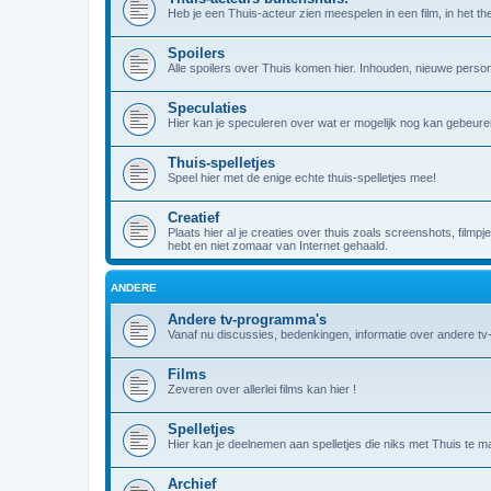
Heb je een Thuis-acteur zien meespelen in een film, in het theat
Spoilers
Alle spoilers over Thuis komen hier. Inhouden, nieuwe person
Speculaties
Hier kan je speculeren over wat er mogelijk nog kan gebeuren
Thuis-spelletjes
Speel hier met de enige echte thuis-spelletjes mee!
Creatief
Plaats hier al je creaties over thuis zoals screenshots, filmpj
hebt en niet zomaar van Internet gehaald.
ANDERE
Andere tv-programma's
Vanaf nu discussies, bedenkingen, informatie over andere t
Films
Zeveren over allerlei films kan hier !
Spelletjes
Hier kan je deelnemen aan spelletjes die niks met Thuis te m
Archief