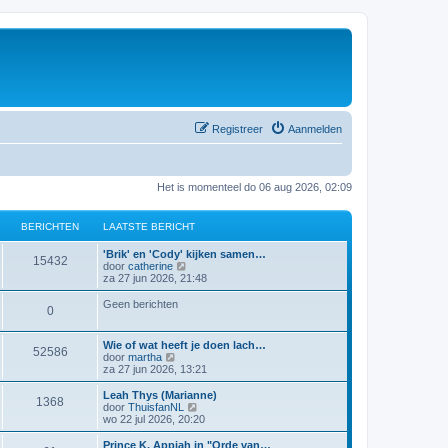
Registreer
Aanmelden
Het is momenteel do 06 aug 2026, 02:09
BERICHTEN
LAATSTE BERICHT
'Brik' en 'Cody' kijken samen…
15432
B
door
catherine
e
za 27 jun 2026, 21:48
k
i
Geen berichten
0
j
k
l
Wie of wat heeft je doen lach…
a
52586
B
door
martha
a
e
za 27 jun 2026, 13:21
t
k
s
i
Leah Thys (Marianne)
t
1368
j
B
door
ThuisfanNL
e
k
e
wo 22 jul 2026, 20:20
b
l
k
e
a
i
Prince K. Appiah in "Orde van…
r