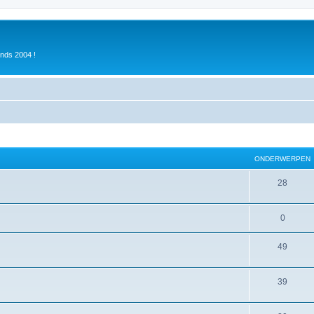
inds 2004 !
ONDERWERPEN
28
0
49
39