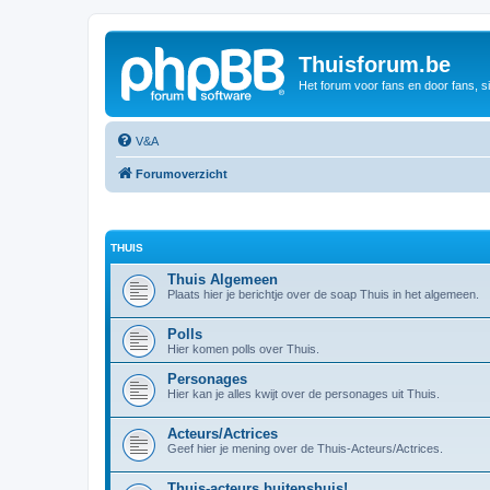
Thuisforum.be
Het forum voor fans en door fans, s
V&A
Forumoverzicht
THUIS
Thuis Algemeen
Plaats hier je berichtje over de soap Thuis in het algemeen.
Polls
Hier komen polls over Thuis.
Personages
Hier kan je alles kwijt over de personages uit Thuis.
Acteurs/Actrices
Geef hier je mening over de Thuis-Acteurs/Actrices.
Thuis-acteurs buitenshuis!