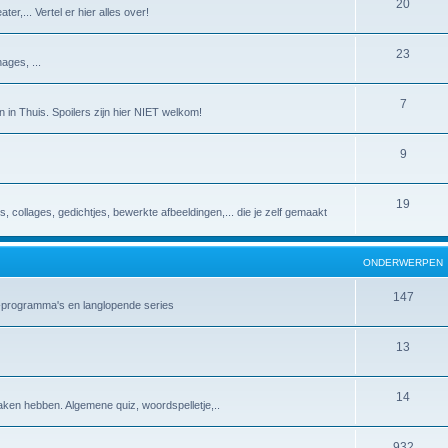
20
er,... Vertel er hier alles over!
23
ages, ...
7
 in Thuis. Spoilers zijn hier NIET welkom!
9
19
es, collages, gedichtjes, bewerkte afbeeldingen,... die je zelf gemaakt
ONDERWERPEN
147
v-programma's en langlopende series
13
14
aken hebben. Algemene quiz, woordspelletje,..
932