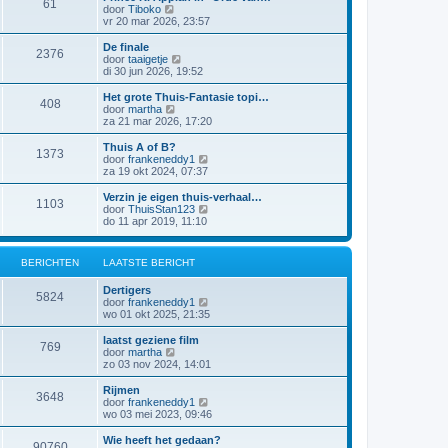
61
a
j
B
door
Tiboko
i
t
k
e
vr 20 mar 2026, 23:57
c
s
l
k
h
t
a
i
t
De finale
e
2376
a
j
B
door
taaigetje
b
t
k
e
di 30 jun 2026, 19:52
e
s
l
k
r
t
a
i
Het grote Thuis-Fantasie topi…
i
e
408
a
j
B
door
martha
c
b
t
k
e
za 21 mar 2026, 17:20
h
e
s
l
k
t
r
t
a
i
Thuis A of B?
i
e
1373
a
j
B
door
frankeneddy1
c
b
t
k
e
za 19 okt 2024, 07:37
h
e
s
l
k
t
r
t
a
i
Verzin je eigen thuis-verhaal…
i
e
1103
a
j
B
door
ThuisStan123
c
b
t
k
e
do 11 apr 2019, 11:10
h
e
s
l
k
t
r
t
a
i
i
e
a
j
c
BERICHTEN
LAATSTE BERICHT
b
t
k
h
e
s
l
t
r
Dertigers
t
a
5824
i
B
door
frankeneddy1
e
a
c
e
wo 01 okt 2025, 21:35
b
t
h
k
e
s
t
i
r
laatst geziene film
t
769
j
i
B
door
martha
e
k
c
e
zo 03 nov 2024, 14:01
b
l
h
k
e
a
t
i
r
Rijmen
3648
a
j
i
B
door
frankeneddy1
t
k
c
e
wo 03 mei 2023, 09:46
s
l
h
k
t
a
t
i
Wie heeft het gedaan?
e
90760
a