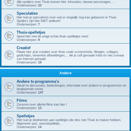
Alle spoilers over Thuis komen hier. Inhouden, nieuwe personages, ...
Onderwerpen:
23
Speculaties
Hier kan je speculeren over wat er mogelijk nog kan gebeuren in Thuis.
Spoilers zijn hier NIET welkom!
Onderwerpen:
7
Thuis-spelletjes
Speel hier met de enige echte thuis-spelletjes mee!
Onderwerpen:
9
Creatief
Plaats hier al je creaties over thuis zoals screenshots, filmpjes, collages,
gedichtjes, bewerkte afbeeldingen,... die je zelf gemaakt hebt en niet zomaar
van Internet gehaald.
Onderwerpen:
19
Andere
Andere tv-programma's
Vanaf nu discussies, bedenkingen, informatie over andere tv-programma's en
langlopende series
Onderwerpen:
147
Films
Zeveren over allerlei films kan hier !
Onderwerpen:
13
Spelletjes
Hier kan je deelnemen aan spelletjes die niks met Thuis te maken hebben.
Algemene quiz, woordspelletje,..
Onderwerpen:
14