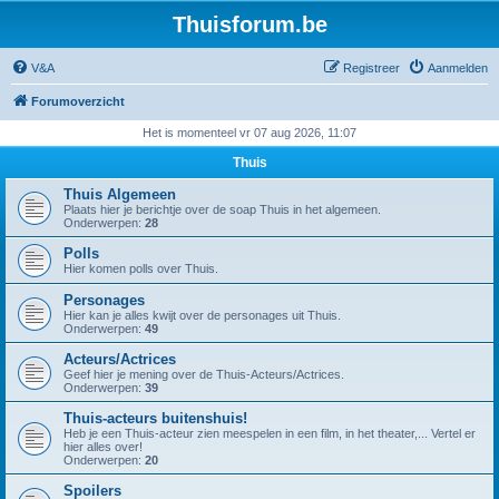
Thuisforum.be
V&A
Registreer
Aanmelden
Forumoverzicht
Het is momenteel vr 07 aug 2026, 11:07
Thuis
Thuis Algemeen
Plaats hier je berichtje over de soap Thuis in het algemeen.
Onderwerpen:
28
Polls
Hier komen polls over Thuis.
Personages
Hier kan je alles kwijt over de personages uit Thuis.
Onderwerpen:
49
Acteurs/Actrices
Geef hier je mening over de Thuis-Acteurs/Actrices.
Onderwerpen:
39
Thuis-acteurs buitenshuis!
Heb je een Thuis-acteur zien meespelen in een film, in het theater,... Vertel er
hier alles over!
Onderwerpen:
20
Spoilers