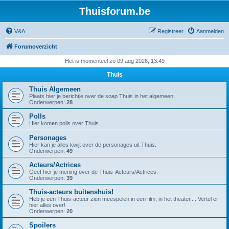
Thuisforum.be
V&A
Registreer
Aanmelden
Forumoverzicht
Het is momenteel zo 09 aug 2026, 13:49
Thuis
Thuis Algemeen
Plaats hier je berichtje over de soap Thuis in het algemeen.
Onderwerpen:
28
Polls
Hier komen polls over Thuis.
Personages
Hier kan je alles kwijt over de personages uit Thuis.
Onderwerpen:
49
Acteurs/Actrices
Geef hier je mening over de Thuis-Acteurs/Actrices.
Onderwerpen:
39
Thuis-acteurs buitenshuis!
Heb je een Thuis-acteur zien meespelen in een film, in het theater,... Vertel er
hier alles over!
Onderwerpen:
20
Spoilers