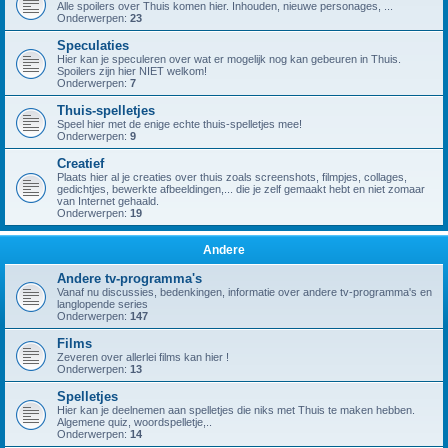
Alle spoilers over Thuis komen hier. Inhouden, nieuwe personages, ...
Onderwerpen:
23
Speculaties
Hier kan je speculeren over wat er mogelijk nog kan gebeuren in Thuis.
Spoilers zijn hier NIET welkom!
Onderwerpen:
7
Thuis-spelletjes
Speel hier met de enige echte thuis-spelletjes mee!
Onderwerpen:
9
Creatief
Plaats hier al je creaties over thuis zoals screenshots, filmpjes, collages,
gedichtjes, bewerkte afbeeldingen,... die je zelf gemaakt hebt en niet zomaar
van Internet gehaald.
Onderwerpen:
19
Andere
Andere tv-programma's
Vanaf nu discussies, bedenkingen, informatie over andere tv-programma's en
langlopende series
Onderwerpen:
147
Films
Zeveren over allerlei films kan hier !
Onderwerpen:
13
Spelletjes
Hier kan je deelnemen aan spelletjes die niks met Thuis te maken hebben.
Algemene quiz, woordspelletje,..
Onderwerpen:
14