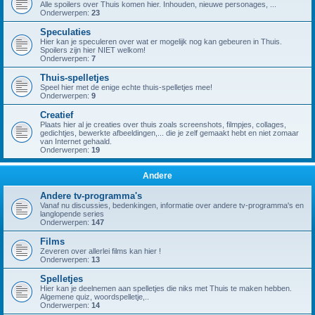
Alle spoilers over Thuis komen hier. Inhouden, nieuwe personages, ...
Onderwerpen:
23
Speculaties
Hier kan je speculeren over wat er mogelijk nog kan gebeuren in Thuis.
Spoilers zijn hier NIET welkom!
Onderwerpen:
7
Thuis-spelletjes
Speel hier met de enige echte thuis-spelletjes mee!
Onderwerpen:
9
Creatief
Plaats hier al je creaties over thuis zoals screenshots, filmpjes, collages,
gedichtjes, bewerkte afbeeldingen,... die je zelf gemaakt hebt en niet zomaar
van Internet gehaald.
Onderwerpen:
19
Andere
Andere tv-programma's
Vanaf nu discussies, bedenkingen, informatie over andere tv-programma's en
langlopende series
Onderwerpen:
147
Films
Zeveren over allerlei films kan hier !
Onderwerpen:
13
Spelletjes
Hier kan je deelnemen aan spelletjes die niks met Thuis te maken hebben.
Algemene quiz, woordspelletje,..
Onderwerpen:
14