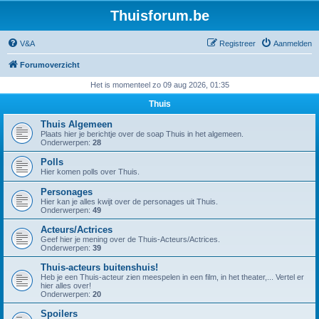
Thuisforum.be
V&A
Registreer
Aanmelden
Forumoverzicht
Het is momenteel zo 09 aug 2026, 01:35
Thuis
Thuis Algemeen
Plaats hier je berichtje over de soap Thuis in het algemeen.
Onderwerpen:
28
Polls
Hier komen polls over Thuis.
Personages
Hier kan je alles kwijt over de personages uit Thuis.
Onderwerpen:
49
Acteurs/Actrices
Geef hier je mening over de Thuis-Acteurs/Actrices.
Onderwerpen:
39
Thuis-acteurs buitenshuis!
Heb je een Thuis-acteur zien meespelen in een film, in het theater,... Vertel er
hier alles over!
Onderwerpen:
20
Spoilers