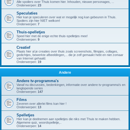
Alle spoilers over Thuis komen hier. Inhouden, nieuwe personages, ...
Onderwerpen:
23
Speculaties
Hier kan je speculeren over wat er mogelijk nog kan gebeuren in Thuis.
Spoilers zijn hier NIET welkom!
Onderwerpen:
7
Thuis-spelletjes
Speel hier met de enige echte thuis-spelletjes mee!
Onderwerpen:
9
Creatief
Plaats hier al je creaties over thuis zoals screenshots, filmpjes, collages,
gedichtjes, bewerkte afbeeldingen,... die je zelf gemaakt hebt en niet zomaar
van Internet gehaald.
Onderwerpen:
19
Andere
Andere tv-programma's
Vanaf nu discussies, bedenkingen, informatie over andere tv-programma's en
langlopende series
Onderwerpen:
147
Films
Zeveren over allerlei films kan hier !
Onderwerpen:
13
Spelletjes
Hier kan je deelnemen aan spelletjes die niks met Thuis te maken hebben.
Algemene quiz, woordspelletje,..
Onderwerpen:
14