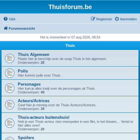
Thuisforum.be
V&A
Registreer
Aanmelden
Forumoverzicht
Het is momenteel vr 07 aug 2026, 08:54
Thuis
Thuis Algemeen
Plaats hier je berichtje over de soap Thuis in het algemeen.
Onderwerpen:
28
Polls
Hier komen polls over Thuis.
Personages
Hier kan je alles kwijt over de personages uit Thuis.
Onderwerpen:
49
Acteurs/Actrices
Geef hier je mening over de Thuis-Acteurs/Actrices.
Onderwerpen:
39
Thuis-acteurs buitenshuis!
Heb je een Thuis-acteur zien meespelen in een film, in het theater,... Vertel er
hier alles over!
Onderwerpen:
20
Spoilers