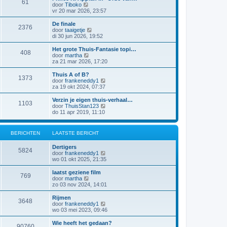
61
a
j
B
door
Tiboko
i
t
k
e
vr 20 mar 2026, 23:57
c
s
l
k
h
t
a
i
t
De finale
e
2376
a
j
B
door
taaigetje
b
t
k
e
di 30 jun 2026, 19:52
e
s
l
k
r
t
a
i
Het grote Thuis-Fantasie topi…
i
e
408
a
j
B
door
martha
c
b
t
k
e
za 21 mar 2026, 17:20
h
e
s
l
k
t
r
t
a
i
Thuis A of B?
i
e
1373
a
j
B
door
frankeneddy1
c
b
t
k
e
za 19 okt 2024, 07:37
h
e
s
l
k
t
r
t
a
i
Verzin je eigen thuis-verhaal…
i
e
1103
a
j
B
door
ThuisStan123
c
b
t
k
e
do 11 apr 2019, 11:10
h
e
s
l
k
t
r
t
a
i
i
e
a
j
c
BERICHTEN
LAATSTE BERICHT
b
t
k
h
e
s
l
t
r
Dertigers
t
a
5824
i
B
door
frankeneddy1
e
a
c
e
wo 01 okt 2025, 21:35
b
t
h
k
e
s
t
i
r
laatst geziene film
t
769
j
i
B
door
martha
e
k
c
e
zo 03 nov 2024, 14:01
b
l
h
k
e
a
t
i
r
Rijmen
3648
a
j
i
B
door
frankeneddy1
t
k
c
e
wo 03 mei 2023, 09:46
s
l
h
k
t
a
t
i
Wie heeft het gedaan?
e
90760
a