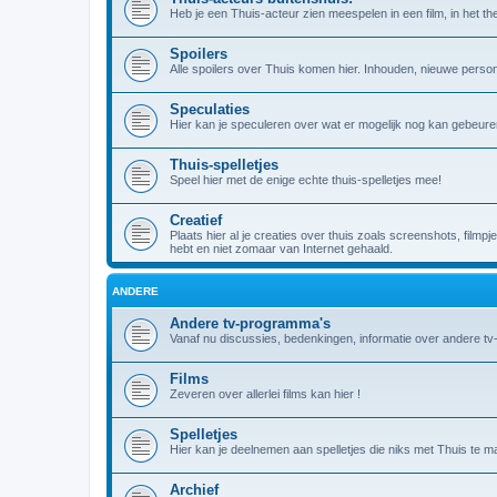
Heb je een Thuis-acteur zien meespelen in een film, in het theat
Spoilers
Alle spoilers over Thuis komen hier. Inhouden, nieuwe person
Speculaties
Hier kan je speculeren over wat er mogelijk nog kan gebeuren
Thuis-spelletjes
Speel hier met de enige echte thuis-spelletjes mee!
Creatief
Plaats hier al je creaties over thuis zoals screenshots, filmpj
hebt en niet zomaar van Internet gehaald.
ANDERE
Andere tv-programma's
Vanaf nu discussies, bedenkingen, informatie over andere t
Films
Zeveren over allerlei films kan hier !
Spelletjes
Hier kan je deelnemen aan spelletjes die niks met Thuis te m
Archief