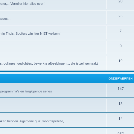
20
er,... Vertel er hier alles over!
23
ages, ...
7
 in Thuis. Spoilers zijn hier NIET welkom!
9
19
es, collages, gedichtjes, bewerkte afbeeldingen,... die je zelf gemaakt
ONDERWERPEN
147
v-programma's en langlopende series
13
14
aken hebben. Algemene quiz, woordspelletje,..
932