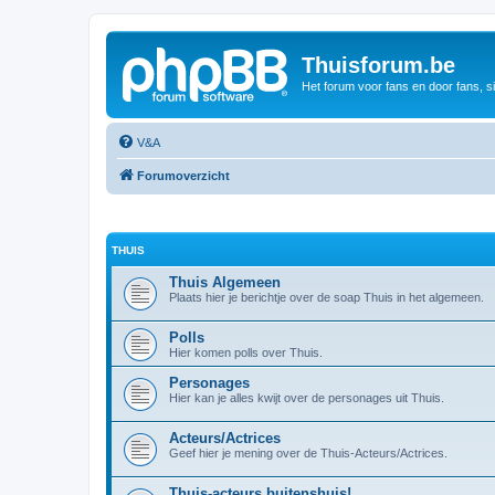
Thuisforum.be
Het forum voor fans en door fans, s
V&A
Forumoverzicht
THUIS
Thuis Algemeen
Plaats hier je berichtje over de soap Thuis in het algemeen.
Polls
Hier komen polls over Thuis.
Personages
Hier kan je alles kwijt over de personages uit Thuis.
Acteurs/Actrices
Geef hier je mening over de Thuis-Acteurs/Actrices.
Thuis-acteurs buitenshuis!