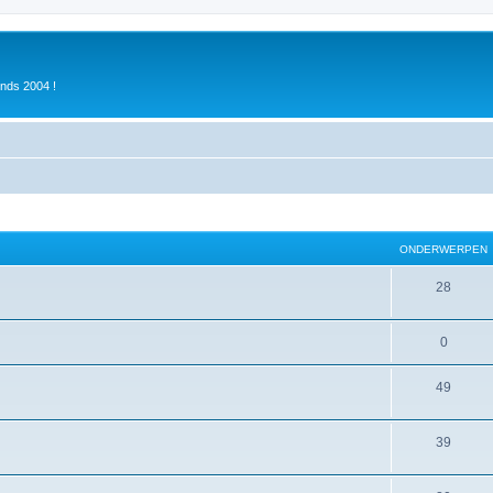
inds 2004 !
ONDERWERPEN
28
0
49
39