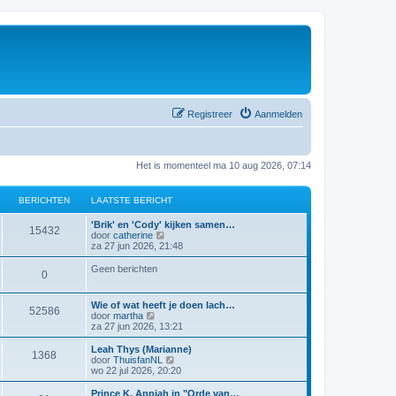
Registreer
Aanmelden
Het is momenteel ma 10 aug 2026, 07:14
BERICHTEN
LAATSTE BERICHT
'Brik' en 'Cody' kijken samen…
15432
B
door
catherine
e
za 27 jun 2026, 21:48
k
i
Geen berichten
0
j
k
l
Wie of wat heeft je doen lach…
a
52586
B
door
martha
a
e
za 27 jun 2026, 13:21
t
k
s
i
Leah Thys (Marianne)
t
1368
j
B
door
ThuisfanNL
e
k
e
wo 22 jul 2026, 20:20
b
l
k
e
a
i
Prince K. Appiah in "Orde van…
r