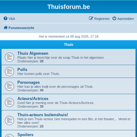
Thuisforum.be
V&A
Registreer
Aanmelden
Forumoverzicht
Het is momenteel za 08 aug 2026, 17:18
Thuis
Thuis Algemeen
Plaats hier je berichtje over de soap Thuis in het algemeen.
Onderwerpen:
28
Polls
Hier komen polls over Thuis.
Personages
Hier kan je alles kwijt over de personages uit Thuis.
Onderwerpen:
49
Acteurs/Actrices
Geef hier je mening over de Thuis-Acteurs/Actrices.
Onderwerpen:
39
Thuis-acteurs buitenshuis!
Heb je een Thuis-acteur zien meespelen in een film, in het theater,... Vertel er
hier alles over!
Onderwerpen:
20
Spoilers