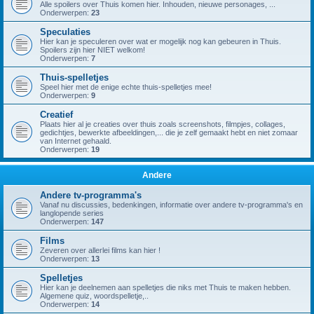
Alle spoilers over Thuis komen hier. Inhouden, nieuwe personages, ...
Onderwerpen:
23
Speculaties
Hier kan je speculeren over wat er mogelijk nog kan gebeuren in Thuis.
Spoilers zijn hier NIET welkom!
Onderwerpen:
7
Thuis-spelletjes
Speel hier met de enige echte thuis-spelletjes mee!
Onderwerpen:
9
Creatief
Plaats hier al je creaties over thuis zoals screenshots, filmpjes, collages,
gedichtjes, bewerkte afbeeldingen,... die je zelf gemaakt hebt en niet zomaar
van Internet gehaald.
Onderwerpen:
19
Andere
Andere tv-programma's
Vanaf nu discussies, bedenkingen, informatie over andere tv-programma's en
langlopende series
Onderwerpen:
147
Films
Zeveren over allerlei films kan hier !
Onderwerpen:
13
Spelletjes
Hier kan je deelnemen aan spelletjes die niks met Thuis te maken hebben.
Algemene quiz, woordspelletje,..
Onderwerpen:
14