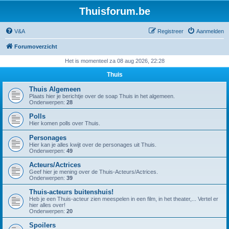
Thuisforum.be
V&A
Registreer
Aanmelden
Forumoverzicht
Het is momenteel za 08 aug 2026, 22:28
Thuis
Thuis Algemeen
Plaats hier je berichtje over de soap Thuis in het algemeen.
Onderwerpen:
28
Polls
Hier komen polls over Thuis.
Personages
Hier kan je alles kwijt over de personages uit Thuis.
Onderwerpen:
49
Acteurs/Actrices
Geef hier je mening over de Thuis-Acteurs/Actrices.
Onderwerpen:
39
Thuis-acteurs buitenshuis!
Heb je een Thuis-acteur zien meespelen in een film, in het theater,... Vertel er
hier alles over!
Onderwerpen:
20
Spoilers