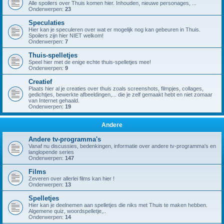
Alle spoilers over Thuis komen hier. Inhouden, nieuwe personages, ...
Onderwerpen:
23
Speculaties
Hier kan je speculeren over wat er mogelijk nog kan gebeuren in Thuis.
Spoilers zijn hier NIET welkom!
Onderwerpen:
7
Thuis-spelletjes
Speel hier met de enige echte thuis-spelletjes mee!
Onderwerpen:
9
Creatief
Plaats hier al je creaties over thuis zoals screenshots, filmpjes, collages,
gedichtjes, bewerkte afbeeldingen,... die je zelf gemaakt hebt en niet zomaar
van Internet gehaald.
Onderwerpen:
19
Andere
Andere tv-programma's
Vanaf nu discussies, bedenkingen, informatie over andere tv-programma's en
langlopende series
Onderwerpen:
147
Films
Zeveren over allerlei films kan hier !
Onderwerpen:
13
Spelletjes
Hier kan je deelnemen aan spelletjes die niks met Thuis te maken hebben.
Algemene quiz, woordspelletje,..
Onderwerpen:
14