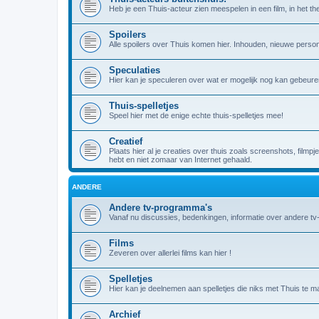
Heb je een Thuis-acteur zien meespelen in een film, in het theat
Spoilers
Alle spoilers over Thuis komen hier. Inhouden, nieuwe person
Speculaties
Hier kan je speculeren over wat er mogelijk nog kan gebeuren
Thuis-spelletjes
Speel hier met de enige echte thuis-spelletjes mee!
Creatief
Plaats hier al je creaties over thuis zoals screenshots, filmpj
hebt en niet zomaar van Internet gehaald.
ANDERE
Andere tv-programma's
Vanaf nu discussies, bedenkingen, informatie over andere t
Films
Zeveren over allerlei films kan hier !
Spelletjes
Hier kan je deelnemen aan spelletjes die niks met Thuis te m
Archief