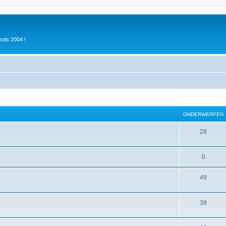
inds 2004 !
ONDERWERPEN
28
0
49
39