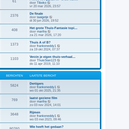
61
a
j
B
door
Tiboko
i
t
k
e
vr 20 mar 2026, 23:57
c
s
l
k
h
t
a
i
t
De finale
e
2376
a
j
B
door
taaigetje
b
t
k
e
di 30 jun 2026, 19:52
e
s
l
k
r
t
a
i
Het grote Thuis-Fantasie topi…
i
e
408
a
j
B
door
martha
c
b
t
k
e
za 21 mar 2026, 17:20
h
e
s
l
k
t
r
t
a
i
Thuis A of B?
i
e
1373
a
j
B
door
frankeneddy1
c
b
t
k
e
za 19 okt 2024, 07:37
h
e
s
l
k
t
r
t
a
i
Verzin je eigen thuis-verhaal…
i
e
1103
a
j
B
door
ThuisStan123
c
b
t
k
e
do 11 apr 2019, 11:10
h
e
s
l
k
t
r
t
a
i
i
e
a
j
c
BERICHTEN
LAATSTE BERICHT
b
t
k
h
e
s
l
t
r
Dertigers
t
a
5824
i
B
door
frankeneddy1
e
a
c
e
wo 01 okt 2025, 21:35
b
t
h
k
e
s
t
i
r
laatst geziene film
t
769
j
i
B
door
martha
e
k
c
e
zo 03 nov 2024, 14:01
b
l
h
k
e
a
t
i
r
Rijmen
3648
a
j
i
B
door
frankeneddy1
t
k
c
e
wo 03 mei 2023, 09:46
s
l
h
k
t
a
t
i
Wie heeft het gedaan?
e
90760
a