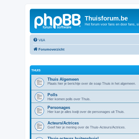
Thuisforum.be
Het forum voor fans en door fans, s
V&A
Forumoverzicht
THUIS
Thuis Algemeen
Plaats hier je berichtje over de soap Thuis in het algemeen.
Polls
Hier komen polls over Thuis.
Personages
Hier kan je alles kwijt over de personages uit Thuis.
Acteurs/Actrices
Geef hier je mening over de Thuis-Acteurs/Actrices.
Thuis-acteurs buitenshuis!