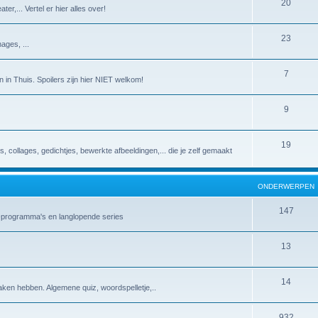
20
er,... Vertel er hier alles over!
23
ages, ...
7
 in Thuis. Spoilers zijn hier NIET welkom!
9
19
es, collages, gedichtjes, bewerkte afbeeldingen,... die je zelf gemaakt
ONDERWERPEN
147
v-programma's en langlopende series
13
14
aken hebben. Algemene quiz, woordspelletje,..
932