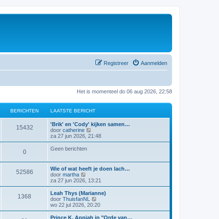
Registreer
Aanmelden
Het is momenteel do 06 aug 2026, 22:58
BERICHTEN
LAATSTE BERICHT
'Brik' en 'Cody' kijken samen…
15432
B
door
catherine
e
za 27 jun 2026, 21:48
k
i
Geen berichten
0
j
k
l
Wie of wat heeft je doen lach…
a
52586
B
door
martha
a
e
za 27 jun 2026, 13:21
t
k
s
i
Leah Thys (Marianne)
t
1368
j
B
door
ThuisfanNL
e
k
e
wo 22 jul 2026, 20:20
b
l
k
e
a
i
Prince K. Appiah in "Orde van…
r