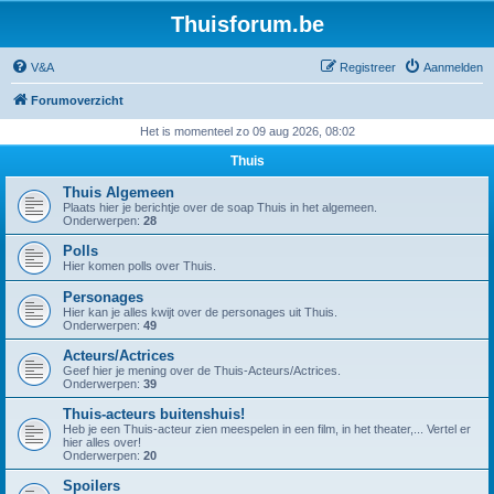
Thuisforum.be
V&A
Registreer
Aanmelden
Forumoverzicht
Het is momenteel zo 09 aug 2026, 08:02
Thuis
Thuis Algemeen
Plaats hier je berichtje over de soap Thuis in het algemeen.
Onderwerpen:
28
Polls
Hier komen polls over Thuis.
Personages
Hier kan je alles kwijt over de personages uit Thuis.
Onderwerpen:
49
Acteurs/Actrices
Geef hier je mening over de Thuis-Acteurs/Actrices.
Onderwerpen:
39
Thuis-acteurs buitenshuis!
Heb je een Thuis-acteur zien meespelen in een film, in het theater,... Vertel er
hier alles over!
Onderwerpen:
20
Spoilers