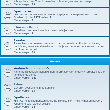
Alle spoilers over Thuis komen hier. Inhouden, nieuwe personages, ...
Onderwerpen:
23
Speculaties
Hier kan je speculeren over wat er mogelijk nog kan gebeuren in Thuis.
Spoilers zijn hier NIET welkom!
Onderwerpen:
7
Thuis-spelletjes
Speel hier met de enige echte thuis-spelletjes mee!
Onderwerpen:
9
Creatief
Plaats hier al je creaties over thuis zoals screenshots, filmpjes, collages,
gedichtjes, bewerkte afbeeldingen,... die je zelf gemaakt hebt en niet zomaar
van Internet gehaald.
Onderwerpen:
19
Andere
Andere tv-programma's
Vanaf nu discussies, bedenkingen, informatie over andere tv-programma's en
langlopende series
Onderwerpen:
147
Films
Zeveren over allerlei films kan hier !
Onderwerpen:
13
Spelletjes
Hier kan je deelnemen aan spelletjes die niks met Thuis te maken hebben.
Algemene quiz, woordspelletje,..
Onderwerpen:
14