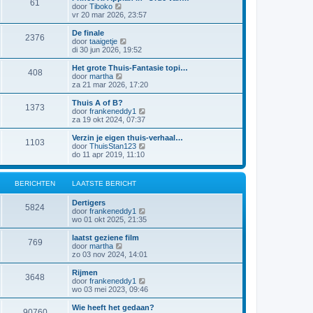
61
a
j
B
door
Tiboko
i
t
k
e
vr 20 mar 2026, 23:57
c
s
l
k
h
t
a
i
t
De finale
e
2376
a
j
B
door
taaigetje
b
t
k
e
di 30 jun 2026, 19:52
e
s
l
k
r
t
a
i
Het grote Thuis-Fantasie topi…
i
e
408
a
j
B
door
martha
c
b
t
k
e
za 21 mar 2026, 17:20
h
e
s
l
k
t
r
t
a
i
Thuis A of B?
i
e
1373
a
j
B
door
frankeneddy1
c
b
t
k
e
za 19 okt 2024, 07:37
h
e
s
l
k
t
r
t
a
i
Verzin je eigen thuis-verhaal…
i
e
1103
a
j
B
door
ThuisStan123
c
b
t
k
e
do 11 apr 2019, 11:10
h
e
s
l
k
t
r
t
a
i
i
e
a
j
c
BERICHTEN
LAATSTE BERICHT
b
t
k
h
e
s
l
t
r
Dertigers
t
a
5824
i
B
door
frankeneddy1
e
a
c
e
wo 01 okt 2025, 21:35
b
t
h
k
e
s
t
i
r
laatst geziene film
t
769
j
i
B
door
martha
e
k
c
e
zo 03 nov 2024, 14:01
b
l
h
k
e
a
t
i
r
Rijmen
3648
a
j
i
B
door
frankeneddy1
t
k
c
e
wo 03 mei 2023, 09:46
s
l
h
k
t
a
t
i
Wie heeft het gedaan?
e
90760
a