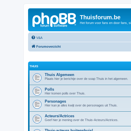
Thuisforum.be
Het forum voor fans en door fans, s
V&A
Forumoverzicht
THUIS
Thuis Algemeen
Plaats hier je berichtje over de soap Thuis in het algemeen.
Polls
Hier komen polls over Thuis.
Personages
Hier kan je alles kwijt over de personages uit Thuis.
Acteurs/Actrices
Geef hier je mening over de Thuis-Acteurs/Actrices.
Thuis-acteurs buitenshuis!