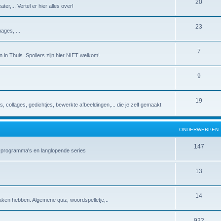
20
er,... Vertel er hier alles over!
23
ages, ...
7
 in Thuis. Spoilers zijn hier NIET welkom!
9
19
es, collages, gedichtjes, bewerkte afbeeldingen,... die je zelf gemaakt
ONDERWERPEN
147
v-programma's en langlopende series
13
14
aken hebben. Algemene quiz, woordspelletje,..
932