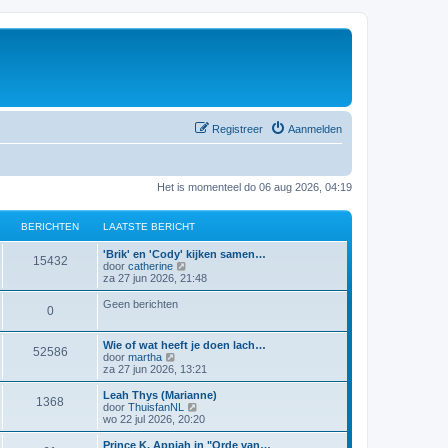
Registreer
Aanmelden
Het is momenteel do 06 aug 2026, 04:19
BERICHTEN
LAATSTE BERICHT
'Brik' en 'Cody' kijken samen…
15432
B
door
catherine
e
za 27 jun 2026, 21:48
k
i
Geen berichten
0
j
k
l
Wie of wat heeft je doen lach…
a
52586
B
door
martha
a
e
za 27 jun 2026, 13:21
t
k
s
i
Leah Thys (Marianne)
t
1368
j
B
door
ThuisfanNL
e
k
e
wo 22 jul 2026, 20:20
b
l
k
e
a
i
Prince K. Appiah in "Orde van…
r