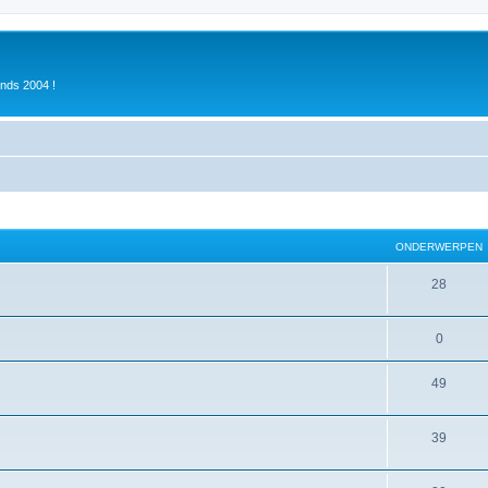
inds 2004 !
ONDERWERPEN
28
0
49
39