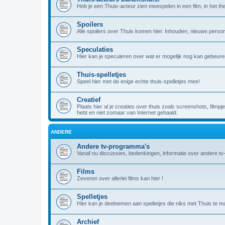
Heb je een Thuis-acteur zien meespelen in een film, in het theat
Spoilers
Alle spoilers over Thuis komen hier. Inhouden, nieuwe person
Speculaties
Hier kan je speculeren over wat er mogelijk nog kan gebeuren
Thuis-spelletjes
Speel hier met de enige echte thuis-spelletjes mee!
Creatief
Plaats hier al je creaties over thuis zoals screenshots, filmpj
hebt en niet zomaar van Internet gehaald.
ANDERE
Andere tv-programma's
Vanaf nu discussies, bedenkingen, informatie over andere t
Films
Zeveren over allerlei films kan hier !
Spelletjes
Hier kan je deelnemen aan spelletjes die niks met Thuis te m
Archief