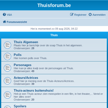
Thuisforum.be
V&A
Registreer
Aanmelden
Forumoverzicht
Het is momenteel zo 09 aug 2026, 04:22
Thuis
Thuis Algemeen
Plaats hier je berichtje over de soap Thuis in het algemeen.
Onderwerpen:
28
Polls
Hier komen polls over Thuis.
Personages
Hier kan je alles kwijt over de personages uit Thuis.
Onderwerpen:
49
Acteurs/Actrices
Geef hier je mening over de Thuis-Acteurs/Actrices.
Onderwerpen:
39
Thuis-acteurs buitenshuis!
Heb je een Thuis-acteur zien meespelen in een film, in het theater,... Vertel er
hier alles over!
Onderwerpen:
20
Spoilers