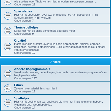
Alle spoilers over Thuis komen hier. Inhouden, nieuwe personages, ...
Onderwerpen:
23
Speculaties
Hier kan je speculeren over wat er mogelijk nog kan gebeuren in Thuis.
Spoilers zijn hier NIET welkom!
Onderwerpen:
7
Thuis-spelletjes
Speel hier met de enige echte thuis-spelletjes mee!
Onderwerpen:
9
Creatief
Plaats hier al je creaties over thuis zoals screenshots, filmpjes, collages,
gedichtjes, bewerkte afbeeldingen,... die je zelf gemaakt hebt en niet zomaar
van Internet gehaald.
Onderwerpen:
19
Andere
Andere tv-programma's
Vanaf nu discussies, bedenkingen, informatie over andere tv-programma's en
langlopende series
Onderwerpen:
147
Films
Zeveren over allerlei films kan hier !
Onderwerpen:
13
Spelletjes
Hier kan je deelnemen aan spelletjes die niks met Thuis te maken hebben.
Algemene quiz, woordspelletje,..
Onderwerpen:
14