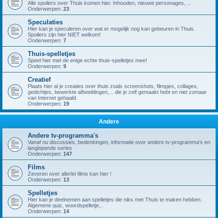
Alle spoilers over Thuis komen hier. Inhouden, nieuwe personages, ...
Onderwerpen:
23
Speculaties
Hier kan je speculeren over wat er mogelijk nog kan gebeuren in Thuis.
Spoilers zijn hier NIET welkom!
Onderwerpen:
7
Thuis-spelletjes
Speel hier met de enige echte thuis-spelletjes mee!
Onderwerpen:
9
Creatief
Plaats hier al je creaties over thuis zoals screenshots, filmpjes, collages,
gedichtjes, bewerkte afbeeldingen,... die je zelf gemaakt hebt en niet zomaar
van Internet gehaald.
Onderwerpen:
19
Andere
Andere tv-programma's
Vanaf nu discussies, bedenkingen, informatie over andere tv-programma's en
langlopende series
Onderwerpen:
147
Films
Zeveren over allerlei films kan hier !
Onderwerpen:
13
Spelletjes
Hier kan je deelnemen aan spelletjes die niks met Thuis te maken hebben.
Algemene quiz, woordspelletje,..
Onderwerpen:
14