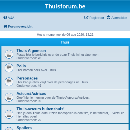
Thuisforum.be
V&A
Registreer
Aanmelden
Forumoverzicht
Het is momenteel do 06 aug 2026, 13:21
Thuis
Thuis Algemeen
Plaats hier je berichtje over de soap Thuis in het algemeen.
Onderwerpen:
28
Polls
Hier komen polls over Thuis.
Personages
Hier kan je alles kwijt over de personages uit Thuis.
Onderwerpen:
49
Acteurs/Actrices
Geef hier je mening over de Thuis-Acteurs/Actrices.
Onderwerpen:
39
Thuis-acteurs buitenshuis!
Heb je een Thuis-acteur zien meespelen in een film, in het theater,... Vertel er
hier alles over!
Onderwerpen:
20
Spoilers