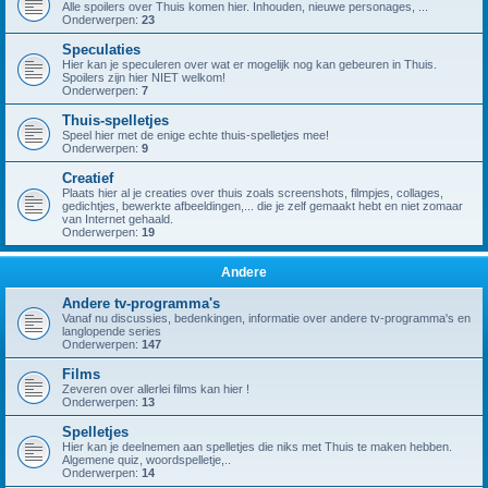
Alle spoilers over Thuis komen hier. Inhouden, nieuwe personages, ...
Onderwerpen:
23
Speculaties
Hier kan je speculeren over wat er mogelijk nog kan gebeuren in Thuis.
Spoilers zijn hier NIET welkom!
Onderwerpen:
7
Thuis-spelletjes
Speel hier met de enige echte thuis-spelletjes mee!
Onderwerpen:
9
Creatief
Plaats hier al je creaties over thuis zoals screenshots, filmpjes, collages,
gedichtjes, bewerkte afbeeldingen,... die je zelf gemaakt hebt en niet zomaar
van Internet gehaald.
Onderwerpen:
19
Andere
Andere tv-programma's
Vanaf nu discussies, bedenkingen, informatie over andere tv-programma's en
langlopende series
Onderwerpen:
147
Films
Zeveren over allerlei films kan hier !
Onderwerpen:
13
Spelletjes
Hier kan je deelnemen aan spelletjes die niks met Thuis te maken hebben.
Algemene quiz, woordspelletje,..
Onderwerpen:
14