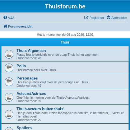
Thuisforum.be
V&A
Registreer
Aanmelden
Forumoverzicht
Het is momenteel do 06 aug 2026, 12:01
Thuis
Thuis Algemeen
Plaats hier je berichtje over de soap Thuis in het algemeen.
Onderwerpen:
28
Polls
Hier komen polls over Thuis.
Personages
Hier kan je alles kwijt over de personages uit Thuis.
Onderwerpen:
49
Acteurs/Actrices
Geef hier je mening over de Thuis-Acteurs/Actrices.
Onderwerpen:
39
Thuis-acteurs buitenshuis!
Heb je een Thuis-acteur zien meespelen in een film, in het theater,... Vertel er
hier alles over!
Onderwerpen:
20
Spoilers