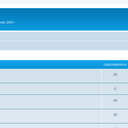
inds 2004 !
ONDERWERPEN
28
0
49
39