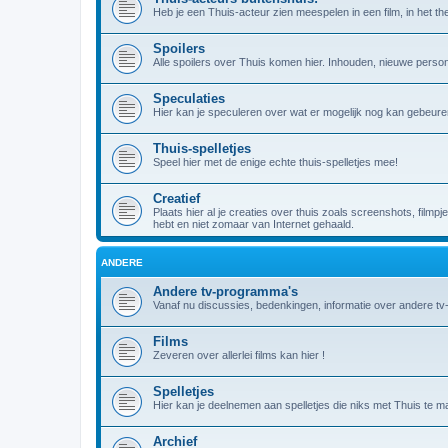
Heb je een Thuis-acteur zien meespelen in een film, in het theat
Spoilers
Alle spoilers over Thuis komen hier. Inhouden, nieuwe person
Speculaties
Hier kan je speculeren over wat er mogelijk nog kan gebeuren
Thuis-spelletjes
Speel hier met de enige echte thuis-spelletjes mee!
Creatief
Plaats hier al je creaties over thuis zoals screenshots, filmpj
hebt en niet zomaar van Internet gehaald.
ANDERE
Andere tv-programma's
Vanaf nu discussies, bedenkingen, informatie over andere t
Films
Zeveren over allerlei films kan hier !
Spelletjes
Hier kan je deelnemen aan spelletjes die niks met Thuis te m
Archief