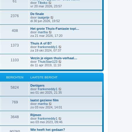
61
a
j
B
door
Tiboko
i
t
k
e
vr 20 mar 2026, 23:57
c
s
l
k
h
t
a
i
t
De finale
e
2376
a
j
B
door
taaigetje
b
t
k
e
di 30 jun 2026, 19:52
e
s
l
k
r
t
a
i
Het grote Thuis-Fantasie topi…
i
e
408
a
j
B
door
martha
c
b
t
k
e
za 21 mar 2026, 17:20
h
e
s
l
k
t
r
t
a
i
Thuis A of B?
i
e
1373
a
j
B
door
frankeneddy1
c
b
t
k
e
za 19 okt 2024, 07:37
h
e
s
l
k
t
r
t
a
i
Verzin je eigen thuis-verhaal…
i
e
1103
a
j
B
door
ThuisStan123
c
b
t
k
e
do 11 apr 2019, 11:10
h
e
s
l
k
t
r
t
a
i
i
e
a
j
c
BERICHTEN
LAATSTE BERICHT
b
t
k
h
e
s
l
t
r
Dertigers
t
a
5824
i
B
door
frankeneddy1
e
a
c
e
wo 01 okt 2025, 21:35
b
t
h
k
e
s
t
i
r
laatst geziene film
t
769
j
i
B
door
martha
e
k
c
e
zo 03 nov 2024, 14:01
b
l
h
k
e
a
t
i
r
Rijmen
3648
a
j
i
B
door
frankeneddy1
t
k
c
e
wo 03 mei 2023, 09:46
s
l
h
k
t
a
t
i
Wie heeft het gedaan?
e
90760
a