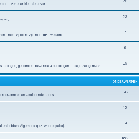
20
er,... Vertel er hier alles over!
23
ages, ...
7
 in Thuis. Spoilers zijn hier NIET welkom!
9
19
es, collages, gedichtjes, bewerkte afbeeldingen,... die je zelf gemaakt
ONDERWERPEN
147
v-programma's en langlopende series
13
14
aken hebben. Algemene quiz, woordspelletje,..
932