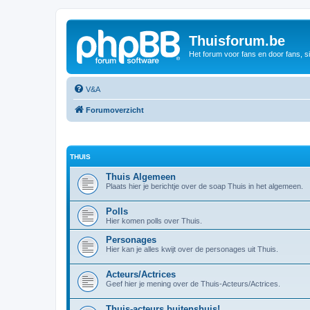
Thuisforum.be
Het forum voor fans en door fans, s
V&A
Forumoverzicht
THUIS
Thuis Algemeen
Plaats hier je berichtje over de soap Thuis in het algemeen.
Polls
Hier komen polls over Thuis.
Personages
Hier kan je alles kwijt over de personages uit Thuis.
Acteurs/Actrices
Geef hier je mening over de Thuis-Acteurs/Actrices.
Thuis-acteurs buitenshuis!