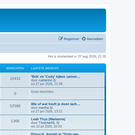
Registreer
Aanmelden
Het is momenteel vr 07 aug 2026, 21:35
BERICHTEN
LAATSTE BERICHT
'Brik' en 'Cody' kijken samen…
15432
B
door
catherine
e
za 27 jun 2026, 21:48
k
i
Geen berichten
0
j
k
l
Wie of wat heeft je doen lach…
a
52586
B
door
martha
a
e
za 27 jun 2026, 13:21
t
k
s
i
Leah Thys (Marianne)
t
1368
j
B
door
ThuisfanNL
e
k
e
wo 22 jul 2026, 20:20
b
l
k
e
a
i
Prince K. Appiah in "Orde van…
r