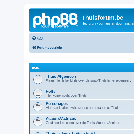
Thuisforum.be
Het forum voor fans en door fans, s
V&A
Forumoverzicht
THUIS
Thuis Algemeen
Plaats hier je berichtje over de soap Thuis in het algemeen.
Polls
Hier komen polls over Thuis.
Personages
Hier kan je alles kwijt over de personages uit Thuis.
Acteurs/Actrices
Geef hier je mening over de Thuis-Acteurs/Actrices.
Thuis-acteurs buitenshuis!