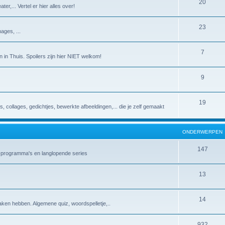
20
er,... Vertel er hier alles over!
23
ages, ...
7
 in Thuis. Spoilers zijn hier NIET welkom!
9
19
es, collages, gedichtjes, bewerkte afbeeldingen,... die je zelf gemaakt
ONDERWERPEN
147
v-programma's en langlopende series
13
14
aken hebben. Algemene quiz, woordspelletje,..
932