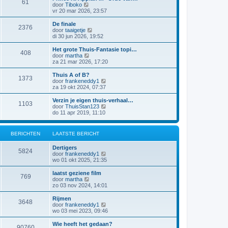
61
a
j
B
door
Tiboko
i
t
k
e
vr 20 mar 2026, 23:57
c
s
l
k
h
t
a
i
t
De finale
e
2376
a
j
B
door
taaigetje
b
t
k
e
di 30 jun 2026, 19:52
e
s
l
k
r
t
a
i
Het grote Thuis-Fantasie topi…
i
e
408
a
j
B
door
martha
c
b
t
k
e
za 21 mar 2026, 17:20
h
e
s
l
k
t
r
t
a
i
Thuis A of B?
i
e
1373
a
j
B
door
frankeneddy1
c
b
t
k
e
za 19 okt 2024, 07:37
h
e
s
l
k
t
r
t
a
i
Verzin je eigen thuis-verhaal…
i
e
1103
a
j
B
door
ThuisStan123
c
b
t
k
e
do 11 apr 2019, 11:10
h
e
s
l
k
t
r
t
a
i
i
e
a
j
c
BERICHTEN
LAATSTE BERICHT
b
t
k
h
e
s
l
t
r
Dertigers
t
a
5824
i
B
door
frankeneddy1
e
a
c
e
wo 01 okt 2025, 21:35
b
t
h
k
e
s
t
i
r
laatst geziene film
t
769
j
i
B
door
martha
e
k
c
e
zo 03 nov 2024, 14:01
b
l
h
k
e
a
t
i
r
Rijmen
3648
a
j
i
B
door
frankeneddy1
t
k
c
e
wo 03 mei 2023, 09:46
s
l
h
k
t
a
t
i
Wie heeft het gedaan?
e
90760
a