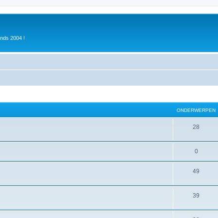
inds 2004 !
ONDERWERPEN
28
0
49
39