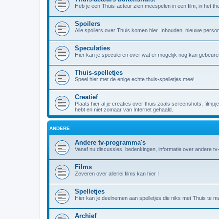
Heb je een Thuis-acteur zien meespelen in een film, in het theat
Spoilers
Alle spoilers over Thuis komen hier. Inhouden, nieuwe person
Speculaties
Hier kan je speculeren over wat er mogelijk nog kan gebeuren
Thuis-spelletjes
Speel hier met de enige echte thuis-spelletjes mee!
Creatief
Plaats hier al je creaties over thuis zoals screenshots, filmpj
hebt en niet zomaar van Internet gehaald.
ANDERE
Andere tv-programma's
Vanaf nu discussies, bedenkingen, informatie over andere t
Films
Zeveren over allerlei films kan hier !
Spelletjes
Hier kan je deelnemen aan spelletjes die niks met Thuis te m
Archief