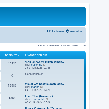
Registreer
Aanmelden
Het is momenteel za 08 aug 2026, 20:36
BERICHTEN
LAATSTE BERICHT
'Brik' en 'Cody' kijken samen…
15432
B
door
catherine
e
za 27 jun 2026, 21:48
k
i
Geen berichten
0
j
k
l
Wie of wat heeft je doen lach…
a
52586
B
door
martha
a
e
za 27 jun 2026, 13:21
t
k
s
i
Leah Thys (Marianne)
t
1368
j
B
door
ThuisfanNL
e
k
e
wo 22 jul 2026, 20:20
b
l
k
e
a
i
Prince K. Appiah in "Orde van…
r