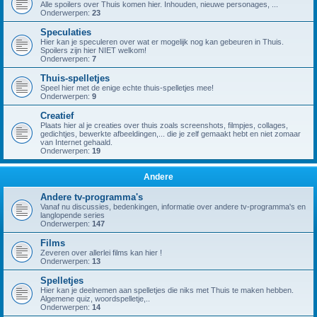
Alle spoilers over Thuis komen hier. Inhouden, nieuwe personages, ...
Onderwerpen:
23
Speculaties
Hier kan je speculeren over wat er mogelijk nog kan gebeuren in Thuis.
Spoilers zijn hier NIET welkom!
Onderwerpen:
7
Thuis-spelletjes
Speel hier met de enige echte thuis-spelletjes mee!
Onderwerpen:
9
Creatief
Plaats hier al je creaties over thuis zoals screenshots, filmpjes, collages,
gedichtjes, bewerkte afbeeldingen,... die je zelf gemaakt hebt en niet zomaar
van Internet gehaald.
Onderwerpen:
19
Andere
Andere tv-programma's
Vanaf nu discussies, bedenkingen, informatie over andere tv-programma's en
langlopende series
Onderwerpen:
147
Films
Zeveren over allerlei films kan hier !
Onderwerpen:
13
Spelletjes
Hier kan je deelnemen aan spelletjes die niks met Thuis te maken hebben.
Algemene quiz, woordspelletje,..
Onderwerpen:
14