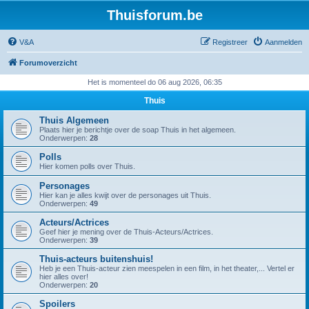
Thuisforum.be
V&A
Registreer
Aanmelden
Forumoverzicht
Het is momenteel do 06 aug 2026, 06:35
Thuis
Thuis Algemeen
Plaats hier je berichtje over de soap Thuis in het algemeen.
Onderwerpen:
28
Polls
Hier komen polls over Thuis.
Personages
Hier kan je alles kwijt over de personages uit Thuis.
Onderwerpen:
49
Acteurs/Actrices
Geef hier je mening over de Thuis-Acteurs/Actrices.
Onderwerpen:
39
Thuis-acteurs buitenshuis!
Heb je een Thuis-acteur zien meespelen in een film, in het theater,... Vertel er
hier alles over!
Onderwerpen:
20
Spoilers