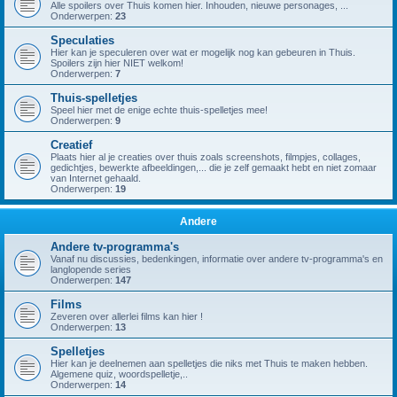
Alle spoilers over Thuis komen hier. Inhouden, nieuwe personages, ...
Onderwerpen:
23
Speculaties
Hier kan je speculeren over wat er mogelijk nog kan gebeuren in Thuis.
Spoilers zijn hier NIET welkom!
Onderwerpen:
7
Thuis-spelletjes
Speel hier met de enige echte thuis-spelletjes mee!
Onderwerpen:
9
Creatief
Plaats hier al je creaties over thuis zoals screenshots, filmpjes, collages,
gedichtjes, bewerkte afbeeldingen,... die je zelf gemaakt hebt en niet zomaar
van Internet gehaald.
Onderwerpen:
19
Andere
Andere tv-programma's
Vanaf nu discussies, bedenkingen, informatie over andere tv-programma's en
langlopende series
Onderwerpen:
147
Films
Zeveren over allerlei films kan hier !
Onderwerpen:
13
Spelletjes
Hier kan je deelnemen aan spelletjes die niks met Thuis te maken hebben.
Algemene quiz, woordspelletje,..
Onderwerpen:
14