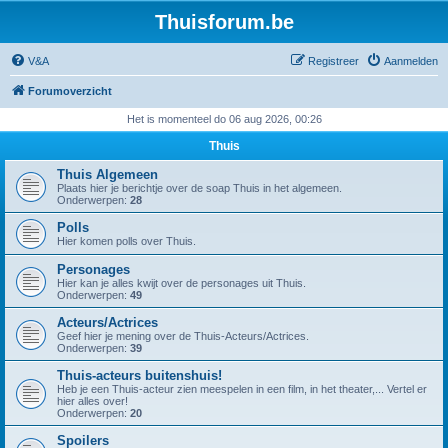
Thuisforum.be
V&A
Registreer
Aanmelden
Forumoverzicht
Het is momenteel do 06 aug 2026, 00:26
Thuis
Thuis Algemeen
Plaats hier je berichtje over de soap Thuis in het algemeen.
Onderwerpen:
28
Polls
Hier komen polls over Thuis.
Personages
Hier kan je alles kwijt over de personages uit Thuis.
Onderwerpen:
49
Acteurs/Actrices
Geef hier je mening over de Thuis-Acteurs/Actrices.
Onderwerpen:
39
Thuis-acteurs buitenshuis!
Heb je een Thuis-acteur zien meespelen in een film, in het theater,... Vertel er
hier alles over!
Onderwerpen:
20
Spoilers