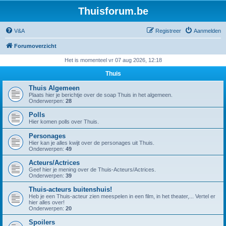
Thuisforum.be
V&A
Registreer
Aanmelden
Forumoverzicht
Het is momenteel vr 07 aug 2026, 12:18
Thuis
Thuis Algemeen
Plaats hier je berichtje over de soap Thuis in het algemeen.
Onderwerpen:
28
Polls
Hier komen polls over Thuis.
Personages
Hier kan je alles kwijt over de personages uit Thuis.
Onderwerpen:
49
Acteurs/Actrices
Geef hier je mening over de Thuis-Acteurs/Actrices.
Onderwerpen:
39
Thuis-acteurs buitenshuis!
Heb je een Thuis-acteur zien meespelen in een film, in het theater,... Vertel er
hier alles over!
Onderwerpen:
20
Spoilers