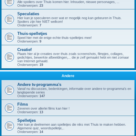
Alle spoilers over Thuis komen hier. Inhouden, nieuwe personages, ...
Onderwerpen:
23
Speculaties
Hier kan je speculeren over wat er mogelijk nog kan gebeuren in Thuis.
Spoilers zijn hier NIET welkom!
Onderwerpen:
7
Thuis-spelletjes
Speel hier met de enige echte thuis-spelletjes mee!
Onderwerpen:
9
Creatief
Plaats hier al je creaties over thuis zoals screenshots, filmpjes, collages,
gedichtjes, bewerkte afbeeldingen,... die je zelf gemaakt hebt en niet zomaar
van Internet gehaald.
Onderwerpen:
19
Andere
Andere tv-programma's
Vanaf nu discussies, bedenkingen, informatie over andere tv-programma's en
langlopende series
Onderwerpen:
147
Films
Zeveren over allerlei films kan hier !
Onderwerpen:
13
Spelletjes
Hier kan je deelnemen aan spelletjes die niks met Thuis te maken hebben.
Algemene quiz, woordspelletje,..
Onderwerpen:
14