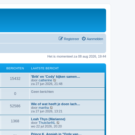
Registreer
Aanmelden
Het is momenteel za 08 aug 2026, 19:44
BERICHTEN
LAATSTE BERICHT
'Brik' en 'Cody' kijken samen…
15432
B
door
catherine
e
za 27 jun 2026, 21:48
k
i
Geen berichten
0
j
k
l
Wie of wat heeft je doen lach…
a
52586
B
door
martha
a
e
za 27 jun 2026, 13:21
t
k
s
i
Leah Thys (Marianne)
t
1368
j
B
door
ThuisfanNL
e
k
e
wo 22 jul 2026, 20:20
b
l
k
e
a
i
Prince K. Appiah in "Orde van…
r