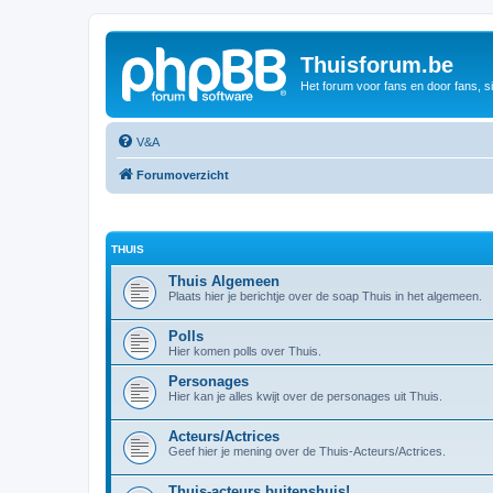
Thuisforum.be
Het forum voor fans en door fans, s
V&A
Forumoverzicht
THUIS
Thuis Algemeen
Plaats hier je berichtje over de soap Thuis in het algemeen.
Polls
Hier komen polls over Thuis.
Personages
Hier kan je alles kwijt over de personages uit Thuis.
Acteurs/Actrices
Geef hier je mening over de Thuis-Acteurs/Actrices.
Thuis-acteurs buitenshuis!