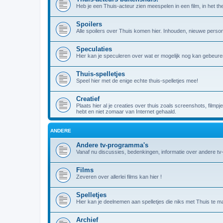
Heb je een Thuis-acteur zien meespelen in een film, in het theat
Spoilers
Alle spoilers over Thuis komen hier. Inhouden, nieuwe person
Speculaties
Hier kan je speculeren over wat er mogelijk nog kan gebeuren
Thuis-spelletjes
Speel hier met de enige echte thuis-spelletjes mee!
Creatief
Plaats hier al je creaties over thuis zoals screenshots, filmpj
hebt en niet zomaar van Internet gehaald.
ANDERE
Andere tv-programma's
Vanaf nu discussies, bedenkingen, informatie over andere t
Films
Zeveren over allerlei films kan hier !
Spelletjes
Hier kan je deelnemen aan spelletjes die niks met Thuis te m
Archief