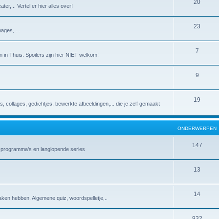
20
er,... Vertel er hier alles over!
23
ages, ...
7
 in Thuis. Spoilers zijn hier NIET welkom!
9
19
es, collages, gedichtjes, bewerkte afbeeldingen,... die je zelf gemaakt
ONDERWERPEN
147
v-programma's en langlopende series
13
14
aken hebben. Algemene quiz, woordspelletje,..
932