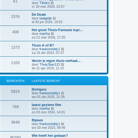
61
a
j
B
door
Tiboko
i
t
k
e
vr 20 mar 2026, 23:57
c
s
l
k
h
t
a
i
t
De finale
e
2376
a
j
B
door
taaigetje
b
t
k
e
di 30 jun 2026, 19:52
e
s
l
k
r
t
a
i
Het grote Thuis-Fantasie topi…
i
e
408
a
j
B
door
martha
c
b
t
k
e
za 21 mar 2026, 17:20
h
e
s
l
k
t
r
t
a
i
Thuis A of B?
i
e
1373
a
j
B
door
frankeneddy1
c
b
t
k
e
za 19 okt 2024, 07:37
h
e
s
l
k
t
r
t
a
i
Verzin je eigen thuis-verhaal…
i
e
1103
a
j
B
door
ThuisStan123
c
b
t
k
e
do 11 apr 2019, 11:10
h
e
s
l
k
t
r
t
a
i
i
e
a
j
c
BERICHTEN
LAATSTE BERICHT
b
t
k
h
e
s
l
t
r
Dertigers
t
a
5824
i
B
door
frankeneddy1
e
a
c
e
wo 01 okt 2025, 21:35
b
t
h
k
e
s
t
i
r
laatst geziene film
t
769
j
i
B
door
martha
e
k
c
e
zo 03 nov 2024, 14:01
b
l
h
k
e
a
t
i
r
Rijmen
3648
a
j
i
B
door
frankeneddy1
t
k
c
e
wo 03 mei 2023, 09:46
s
l
h
k
t
a
t
i
Wie heeft het gedaan?
e
90760
a