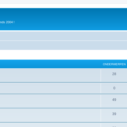
inds 2004 !
ONDERWERPEN
28
0
49
39