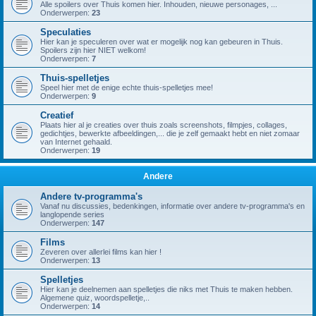
Alle spoilers over Thuis komen hier. Inhouden, nieuwe personages, ...
Onderwerpen:
23
Speculaties
Hier kan je speculeren over wat er mogelijk nog kan gebeuren in Thuis.
Spoilers zijn hier NIET welkom!
Onderwerpen:
7
Thuis-spelletjes
Speel hier met de enige echte thuis-spelletjes mee!
Onderwerpen:
9
Creatief
Plaats hier al je creaties over thuis zoals screenshots, filmpjes, collages,
gedichtjes, bewerkte afbeeldingen,... die je zelf gemaakt hebt en niet zomaar
van Internet gehaald.
Onderwerpen:
19
Andere
Andere tv-programma's
Vanaf nu discussies, bedenkingen, informatie over andere tv-programma's en
langlopende series
Onderwerpen:
147
Films
Zeveren over allerlei films kan hier !
Onderwerpen:
13
Spelletjes
Hier kan je deelnemen aan spelletjes die niks met Thuis te maken hebben.
Algemene quiz, woordspelletje,..
Onderwerpen:
14