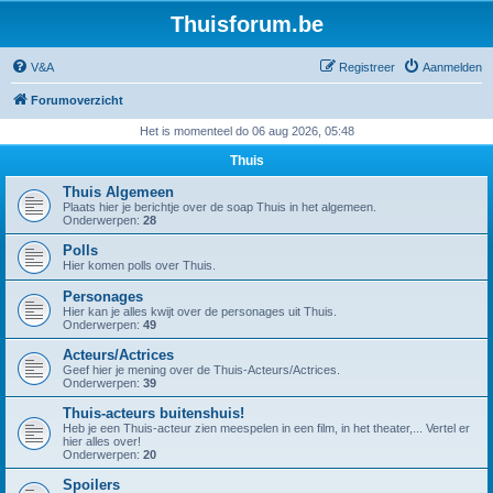
Thuisforum.be
V&A
Registreer
Aanmelden
Forumoverzicht
Het is momenteel do 06 aug 2026, 05:48
Thuis
Thuis Algemeen
Plaats hier je berichtje over de soap Thuis in het algemeen.
Onderwerpen:
28
Polls
Hier komen polls over Thuis.
Personages
Hier kan je alles kwijt over de personages uit Thuis.
Onderwerpen:
49
Acteurs/Actrices
Geef hier je mening over de Thuis-Acteurs/Actrices.
Onderwerpen:
39
Thuis-acteurs buitenshuis!
Heb je een Thuis-acteur zien meespelen in een film, in het theater,... Vertel er
hier alles over!
Onderwerpen:
20
Spoilers