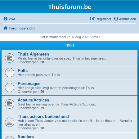
Thuisforum.be
V&A
Registreer
Aanmelden
Forumoverzicht
Het is momenteel vr 07 aug 2026, 22:09
Thuis
Thuis Algemeen
Plaats hier je berichtje over de soap Thuis in het algemeen.
Onderwerpen:
28
Polls
Hier komen polls over Thuis.
Personages
Hier kan je alles kwijt over de personages uit Thuis.
Onderwerpen:
49
Acteurs/Actrices
Geef hier je mening over de Thuis-Acteurs/Actrices.
Onderwerpen:
39
Thuis-acteurs buitenshuis!
Heb je een Thuis-acteur zien meespelen in een film, in het theater,... Vertel er
hier alles over!
Onderwerpen:
20
Spoilers