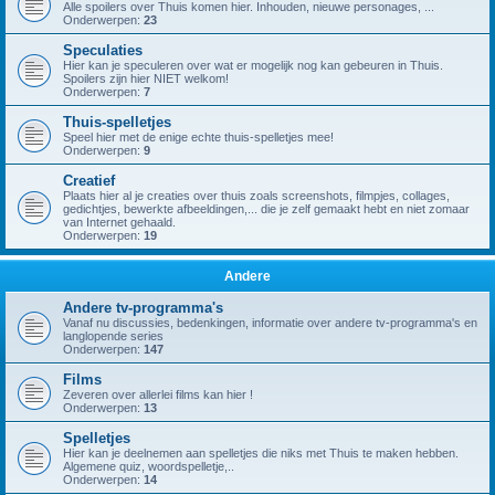
Alle spoilers over Thuis komen hier. Inhouden, nieuwe personages, ...
Onderwerpen:
23
Speculaties
Hier kan je speculeren over wat er mogelijk nog kan gebeuren in Thuis.
Spoilers zijn hier NIET welkom!
Onderwerpen:
7
Thuis-spelletjes
Speel hier met de enige echte thuis-spelletjes mee!
Onderwerpen:
9
Creatief
Plaats hier al je creaties over thuis zoals screenshots, filmpjes, collages,
gedichtjes, bewerkte afbeeldingen,... die je zelf gemaakt hebt en niet zomaar
van Internet gehaald.
Onderwerpen:
19
Andere
Andere tv-programma's
Vanaf nu discussies, bedenkingen, informatie over andere tv-programma's en
langlopende series
Onderwerpen:
147
Films
Zeveren over allerlei films kan hier !
Onderwerpen:
13
Spelletjes
Hier kan je deelnemen aan spelletjes die niks met Thuis te maken hebben.
Algemene quiz, woordspelletje,..
Onderwerpen:
14