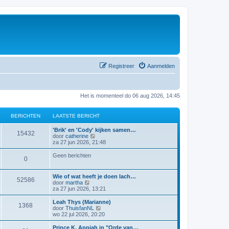
Registreer
Aanmelden
Het is momenteel do 06 aug 2026, 14:45
BERICHTEN
LAATSTE BERICHT
'Brik' en 'Cody' kijken samen…
15432
B
door
catherine
e
za 27 jun 2026, 21:48
k
i
Geen berichten
0
j
k
l
Wie of wat heeft je doen lach…
a
52586
B
door
martha
a
e
za 27 jun 2026, 13:21
t
k
s
i
Leah Thys (Marianne)
t
1368
j
B
door
ThuisfanNL
e
k
e
wo 22 jul 2026, 20:20
b
l
k
e
a
i
Prince K. Appiah in "Orde van…
r