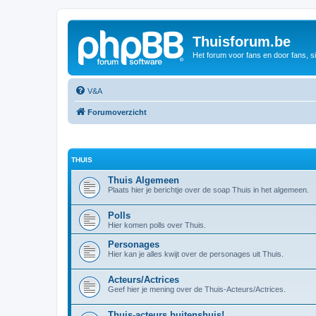
Thuisforum.be
Het forum voor fans en door fans, s
V&A
Forumoverzicht
THUIS
Thuis Algemeen
Plaats hier je berichtje over de soap Thuis in het algemeen.
Polls
Hier komen polls over Thuis.
Personages
Hier kan je alles kwijt over de personages uit Thuis.
Acteurs/Actrices
Geef hier je mening over de Thuis-Acteurs/Actrices.
Thuis-acteurs buitenshuis!