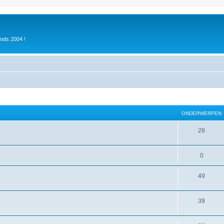
inds 2004 !
ONDERWERPEN
28
0
49
39