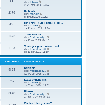
61
a
j
B
door
Tiboko
i
t
k
e
vr 20 mar 2026, 23:57
c
s
l
k
h
t
a
i
t
De finale
e
2376
a
j
B
door
taaigetje
b
t
k
e
di 30 jun 2026, 19:52
e
s
l
k
r
t
a
i
Het grote Thuis-Fantasie topi…
i
e
408
a
j
B
door
martha
c
b
t
k
e
za 21 mar 2026, 17:20
h
e
s
l
k
t
r
t
a
i
Thuis A of B?
i
e
1373
a
j
B
door
frankeneddy1
c
b
t
k
e
za 19 okt 2024, 07:37
h
e
s
l
k
t
r
t
a
i
Verzin je eigen thuis-verhaal…
i
e
1103
a
j
B
door
ThuisStan123
c
b
t
k
e
do 11 apr 2019, 11:10
h
e
s
l
k
t
r
t
a
i
i
e
a
j
c
BERICHTEN
LAATSTE BERICHT
b
t
k
h
e
s
l
t
r
Dertigers
t
a
5824
i
B
door
frankeneddy1
e
a
c
e
wo 01 okt 2025, 21:35
b
t
h
k
e
s
t
i
r
laatst geziene film
t
769
j
i
B
door
martha
e
k
c
e
zo 03 nov 2024, 14:01
b
l
h
k
e
a
t
i
r
Rijmen
3648
a
j
i
B
door
frankeneddy1
t
k
c
e
wo 03 mei 2023, 09:46
s
l
h
k
t
a
t
i
Wie heeft het gedaan?
e
90760
a