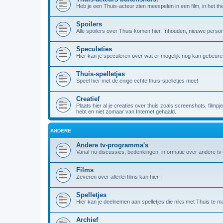
Heb je een Thuis-acteur zien meespelen in een film, in het theat
Spoilers
Alle spoilers over Thuis komen hier. Inhouden, nieuwe person
Speculaties
Hier kan je speculeren over wat er mogelijk nog kan gebeuren
Thuis-spelletjes
Speel hier met de enige echte thuis-spelletjes mee!
Creatief
Plaats hier al je creaties over thuis zoals screenshots, filmpj
hebt en niet zomaar van Internet gehaald.
ANDERE
Andere tv-programma's
Vanaf nu discussies, bedenkingen, informatie over andere t
Films
Zeveren over allerlei films kan hier !
Spelletjes
Hier kan je deelnemen aan spelletjes die niks met Thuis te m
Archief