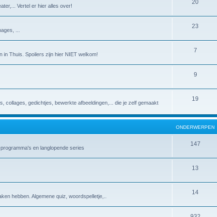
20
er,... Vertel er hier alles over!
23
ages, ...
7
 in Thuis. Spoilers zijn hier NIET welkom!
9
19
es, collages, gedichtjes, bewerkte afbeeldingen,... die je zelf gemaakt
ONDERWERPEN
147
v-programma's en langlopende series
13
14
aken hebben. Algemene quiz, woordspelletje,..
932