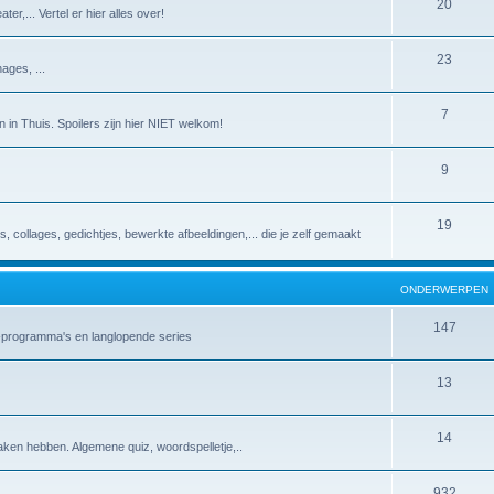
20
er,... Vertel er hier alles over!
23
ages, ...
7
 in Thuis. Spoilers zijn hier NIET welkom!
9
19
es, collages, gedichtjes, bewerkte afbeeldingen,... die je zelf gemaakt
ONDERWERPEN
147
v-programma's en langlopende series
13
14
aken hebben. Algemene quiz, woordspelletje,..
932