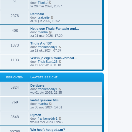
61
a
j
B
door
Tiboko
i
t
k
e
vr 20 mar 2026, 23:57
c
s
l
k
h
t
a
i
t
De finale
e
2376
a
j
B
door
taaigetje
b
t
k
e
di 30 jun 2026, 19:52
e
s
l
k
r
t
a
i
Het grote Thuis-Fantasie topi…
i
e
408
a
j
B
door
martha
c
b
t
k
e
za 21 mar 2026, 17:20
h
e
s
l
k
t
r
t
a
i
Thuis A of B?
i
e
1373
a
j
B
door
frankeneddy1
c
b
t
k
e
za 19 okt 2024, 07:37
h
e
s
l
k
t
r
t
a
i
Verzin je eigen thuis-verhaal…
i
e
1103
a
j
B
door
ThuisStan123
c
b
t
k
e
do 11 apr 2019, 11:10
h
e
s
l
k
t
r
t
a
i
i
e
a
j
c
BERICHTEN
LAATSTE BERICHT
b
t
k
h
e
s
l
t
r
Dertigers
t
a
5824
i
B
door
frankeneddy1
e
a
c
e
wo 01 okt 2025, 21:35
b
t
h
k
e
s
t
i
r
laatst geziene film
t
769
j
i
B
door
martha
e
k
c
e
zo 03 nov 2024, 14:01
b
l
h
k
e
a
t
i
r
Rijmen
3648
a
j
i
B
door
frankeneddy1
t
k
c
e
wo 03 mei 2023, 09:46
s
l
h
k
t
a
t
i
Wie heeft het gedaan?
e
90760
a