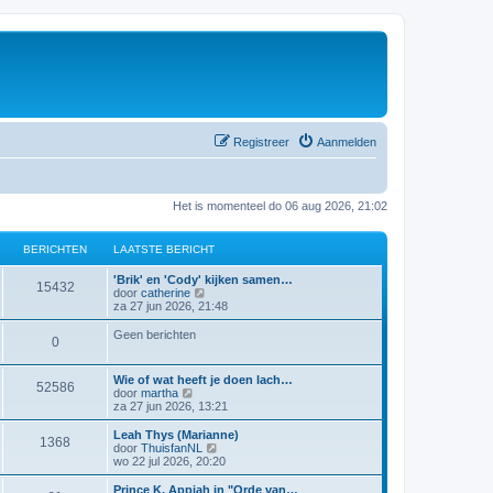
Registreer
Aanmelden
Het is momenteel do 06 aug 2026, 21:02
BERICHTEN
LAATSTE BERICHT
'Brik' en 'Cody' kijken samen…
15432
B
door
catherine
e
za 27 jun 2026, 21:48
k
i
Geen berichten
0
j
k
l
Wie of wat heeft je doen lach…
a
52586
B
door
martha
a
e
za 27 jun 2026, 13:21
t
k
s
i
Leah Thys (Marianne)
t
1368
j
B
door
ThuisfanNL
e
k
e
wo 22 jul 2026, 20:20
b
l
k
e
a
i
Prince K. Appiah in "Orde van…
r