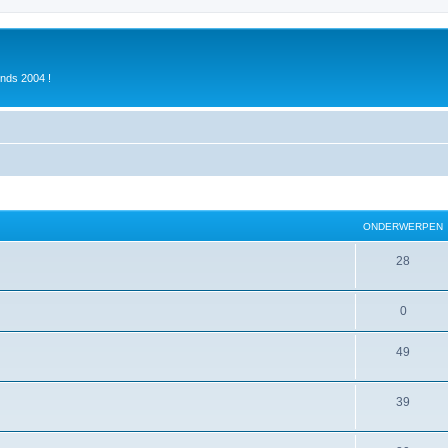
inds 2004 !
ONDERWERPEN
28
0
49
39