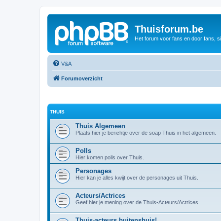
Thuisforum.be
Het forum voor fans en door fans, s
V&A
Forumoverzicht
THUIS
Thuis Algemeen
Plaats hier je berichtje over de soap Thuis in het algemeen.
Polls
Hier komen polls over Thuis.
Personages
Hier kan je alles kwijt over de personages uit Thuis.
Acteurs/Actrices
Geef hier je mening over de Thuis-Acteurs/Actrices.
Thuis-acteurs buitenshuis!