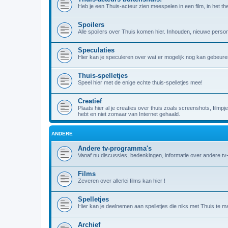
Heb je een Thuis-acteur zien meespelen in een film, in het theat
Spoilers
Alle spoilers over Thuis komen hier. Inhouden, nieuwe person
Speculaties
Hier kan je speculeren over wat er mogelijk nog kan gebeuren
Thuis-spelletjes
Speel hier met de enige echte thuis-spelletjes mee!
Creatief
Plaats hier al je creaties over thuis zoals screenshots, filmpj
hebt en niet zomaar van Internet gehaald.
ANDERE
Andere tv-programma's
Vanaf nu discussies, bedenkingen, informatie over andere t
Films
Zeveren over allerlei films kan hier !
Spelletjes
Hier kan je deelnemen aan spelletjes die niks met Thuis te m
Archief