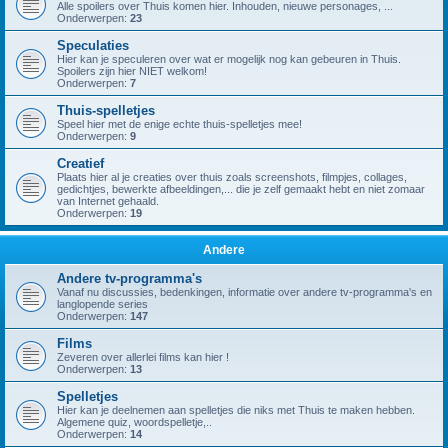
Alle spoilers over Thuis komen hier. Inhouden, nieuwe personages, ...
Onderwerpen:
23
Speculaties
Hier kan je speculeren over wat er mogelijk nog kan gebeuren in Thuis.
Spoilers zijn hier NIET welkom!
Onderwerpen:
7
Thuis-spelletjes
Speel hier met de enige echte thuis-spelletjes mee!
Onderwerpen:
9
Creatief
Plaats hier al je creaties over thuis zoals screenshots, filmpjes, collages,
gedichtjes, bewerkte afbeeldingen,... die je zelf gemaakt hebt en niet zomaar
van Internet gehaald.
Onderwerpen:
19
Andere
Andere tv-programma's
Vanaf nu discussies, bedenkingen, informatie over andere tv-programma's en
langlopende series
Onderwerpen:
147
Films
Zeveren over allerlei films kan hier !
Onderwerpen:
13
Spelletjes
Hier kan je deelnemen aan spelletjes die niks met Thuis te maken hebben.
Algemene quiz, woordspelletje,..
Onderwerpen:
14