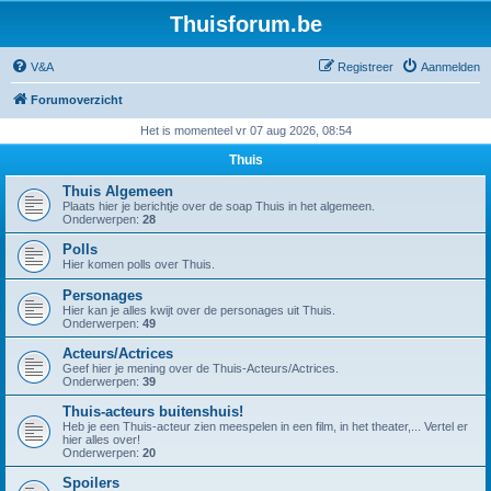
Thuisforum.be
V&A
Registreer
Aanmelden
Forumoverzicht
Het is momenteel vr 07 aug 2026, 08:54
Thuis
Thuis Algemeen
Plaats hier je berichtje over de soap Thuis in het algemeen.
Onderwerpen:
28
Polls
Hier komen polls over Thuis.
Personages
Hier kan je alles kwijt over de personages uit Thuis.
Onderwerpen:
49
Acteurs/Actrices
Geef hier je mening over de Thuis-Acteurs/Actrices.
Onderwerpen:
39
Thuis-acteurs buitenshuis!
Heb je een Thuis-acteur zien meespelen in een film, in het theater,... Vertel er
hier alles over!
Onderwerpen:
20
Spoilers