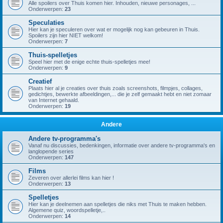
Alle spoilers over Thuis komen hier. Inhouden, nieuwe personages, ...
Onderwerpen:
23
Speculaties
Hier kan je speculeren over wat er mogelijk nog kan gebeuren in Thuis.
Spoilers zijn hier NIET welkom!
Onderwerpen:
7
Thuis-spelletjes
Speel hier met de enige echte thuis-spelletjes mee!
Onderwerpen:
9
Creatief
Plaats hier al je creaties over thuis zoals screenshots, filmpjes, collages,
gedichtjes, bewerkte afbeeldingen,... die je zelf gemaakt hebt en niet zomaar
van Internet gehaald.
Onderwerpen:
19
Andere
Andere tv-programma's
Vanaf nu discussies, bedenkingen, informatie over andere tv-programma's en
langlopende series
Onderwerpen:
147
Films
Zeveren over allerlei films kan hier !
Onderwerpen:
13
Spelletjes
Hier kan je deelnemen aan spelletjes die niks met Thuis te maken hebben.
Algemene quiz, woordspelletje,..
Onderwerpen:
14