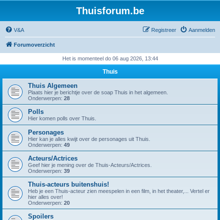
Thuisforum.be
V&A
Registreer
Aanmelden
Forumoverzicht
Het is momenteel do 06 aug 2026, 13:44
Thuis
Thuis Algemeen
Plaats hier je berichtje over de soap Thuis in het algemeen.
Onderwerpen:
28
Polls
Hier komen polls over Thuis.
Personages
Hier kan je alles kwijt over de personages uit Thuis.
Onderwerpen:
49
Acteurs/Actrices
Geef hier je mening over de Thuis-Acteurs/Actrices.
Onderwerpen:
39
Thuis-acteurs buitenshuis!
Heb je een Thuis-acteur zien meespelen in een film, in het theater,... Vertel er
hier alles over!
Onderwerpen:
20
Spoilers