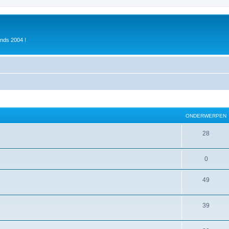
inds 2004 !
ONDERWERPEN
28
0
49
39