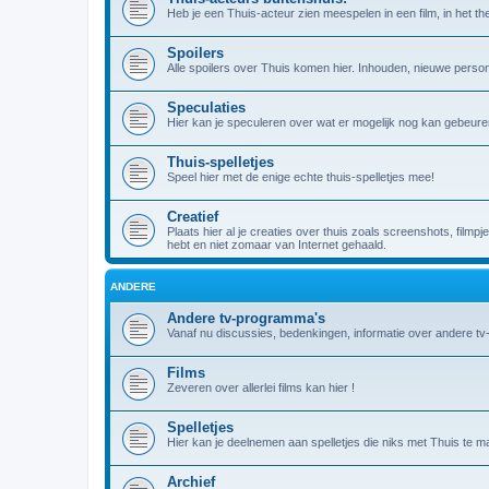
Heb je een Thuis-acteur zien meespelen in een film, in het theat
Spoilers
Alle spoilers over Thuis komen hier. Inhouden, nieuwe person
Speculaties
Hier kan je speculeren over wat er mogelijk nog kan gebeuren
Thuis-spelletjes
Speel hier met de enige echte thuis-spelletjes mee!
Creatief
Plaats hier al je creaties over thuis zoals screenshots, filmpj
hebt en niet zomaar van Internet gehaald.
ANDERE
Andere tv-programma's
Vanaf nu discussies, bedenkingen, informatie over andere t
Films
Zeveren over allerlei films kan hier !
Spelletjes
Hier kan je deelnemen aan spelletjes die niks met Thuis te m
Archief