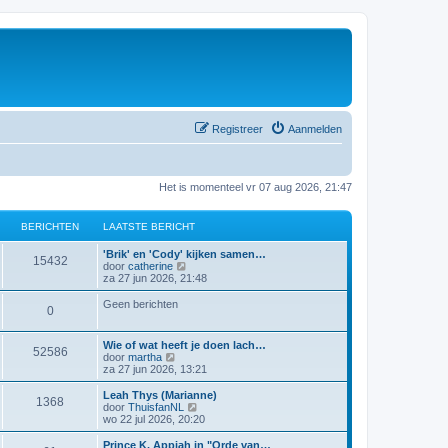
Registreer
Aanmelden
Het is momenteel vr 07 aug 2026, 21:47
BERICHTEN
LAATSTE BERICHT
'Brik' en 'Cody' kijken samen…
15432
B
door
catherine
e
za 27 jun 2026, 21:48
k
i
Geen berichten
0
j
k
l
Wie of wat heeft je doen lach…
a
52586
B
door
martha
a
e
za 27 jun 2026, 13:21
t
k
s
i
Leah Thys (Marianne)
t
1368
j
B
door
ThuisfanNL
e
k
e
wo 22 jul 2026, 20:20
b
l
k
e
a
i
Prince K. Appiah in "Orde van…
r