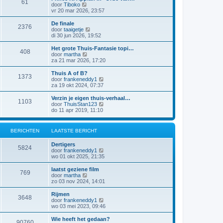
61
a
j
B
door
Tiboko
i
t
k
e
vr 20 mar 2026, 23:57
c
s
l
k
h
t
a
i
t
De finale
e
2376
a
j
B
door
taaigetje
b
t
k
e
di 30 jun 2026, 19:52
e
s
l
k
r
t
a
i
Het grote Thuis-Fantasie topi…
i
e
408
a
j
B
door
martha
c
b
t
k
e
za 21 mar 2026, 17:20
h
e
s
l
k
t
r
t
a
i
Thuis A of B?
i
e
1373
a
j
B
door
frankeneddy1
c
b
t
k
e
za 19 okt 2024, 07:37
h
e
s
l
k
t
r
t
a
i
Verzin je eigen thuis-verhaal…
i
e
1103
a
j
B
door
ThuisStan123
c
b
t
k
e
do 11 apr 2019, 11:10
h
e
s
l
k
t
r
t
a
i
i
e
a
j
c
BERICHTEN
LAATSTE BERICHT
b
t
k
h
e
s
l
t
r
Dertigers
t
a
5824
i
B
door
frankeneddy1
e
a
c
e
wo 01 okt 2025, 21:35
b
t
h
k
e
s
t
i
r
laatst geziene film
t
769
j
i
B
door
martha
e
k
c
e
zo 03 nov 2024, 14:01
b
l
h
k
e
a
t
i
r
Rijmen
3648
a
j
i
B
door
frankeneddy1
t
k
c
e
wo 03 mei 2023, 09:46
s
l
h
k
t
a
t
i
Wie heeft het gedaan?
e
90760
a