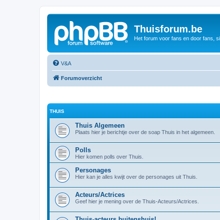
Thuisforum.be
Het forum voor fans en door fans, s
V&A
Forumoverzicht
THUIS
Thuis Algemeen
Plaats hier je berichtje over de soap Thuis in het algemeen.
Polls
Hier komen polls over Thuis.
Personages
Hier kan je alles kwijt over de personages uit Thuis.
Acteurs/Actrices
Geef hier je mening over de Thuis-Acteurs/Actrices.
Thuis-acteurs buitenshuis!