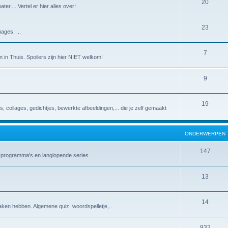
20
er,... Vertel er hier alles over!
23
ages, ...
7
 in Thuis. Spoilers zijn hier NIET welkom!
9
19
es, collages, gedichtjes, bewerkte afbeeldingen,... die je zelf gemaakt
ONDERWERPEN
147
v-programma's en langlopende series
13
14
aken hebben. Algemene quiz, woordspelletje,..
932