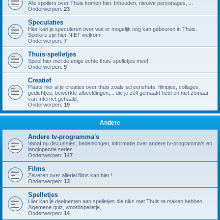
Alle spoilers over Thuis komen hier. Inhouden, nieuwe personages, ...
Onderwerpen:
23
Speculaties
Hier kan je speculeren over wat er mogelijk nog kan gebeuren in Thuis.
Spoilers zijn hier NIET welkom!
Onderwerpen:
7
Thuis-spelletjes
Speel hier met de enige echte thuis-spelletjes mee!
Onderwerpen:
9
Creatief
Plaats hier al je creaties over thuis zoals screenshots, filmpjes, collages,
gedichtjes, bewerkte afbeeldingen,... die je zelf gemaakt hebt en niet zomaar
van Internet gehaald.
Onderwerpen:
19
Andere
Andere tv-programma's
Vanaf nu discussies, bedenkingen, informatie over andere tv-programma's en
langlopende series
Onderwerpen:
147
Films
Zeveren over allerlei films kan hier !
Onderwerpen:
13
Spelletjes
Hier kan je deelnemen aan spelletjes die niks met Thuis te maken hebben.
Algemene quiz, woordspelletje,..
Onderwerpen:
14