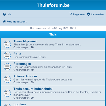
Thuisforum.be
V&A
Registreer
Aanmelden
Forumoverzicht
Het is momenteel zo 09 aug 2026, 10:11
Thuis
Thuis Algemeen
Plaats hier je berichtje over de soap Thuis in het algemeen.
Onderwerpen:
28
Polls
Hier komen polls over Thuis.
Personages
Hier kan je alles kwijt over de personages uit Thuis.
Onderwerpen:
49
Acteurs/Actrices
Geef hier je mening over de Thuis-Acteurs/Actrices.
Onderwerpen:
39
Thuis-acteurs buitenshuis!
Heb je een Thuis-acteur zien meespelen in een film, in het theater,... Vertel er
hier alles over!
Onderwerpen:
20
Spoilers